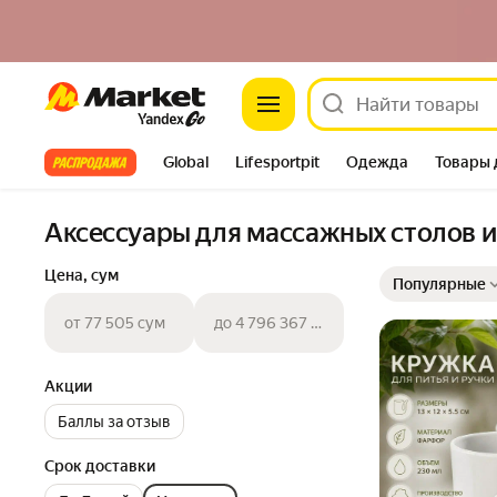
Market
Все хиты
Global
Lifesportpit
Одежда
Товары 
Автотовары
Яндекс Фабрика
Split
Аксессуары для массажных столов и
Выбранные фильт
Сортировка товар
Цена, сум
Популярные
от 77 505 сум
до 4 796 367 сум
Акции
Баллы за отзыв
Срок доставки