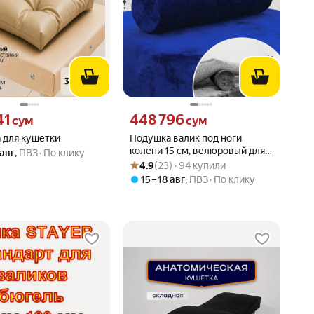
41 сум вместо
Цена 448796 сум вместо
41
448 796
сум
сум
 для кушетки
Подушка валик под ноги
колени 15 см, велюровый для
 авг
,
ПВЗ
По клику
Рейтинг товара: 4.9 из 5
Оценок: (23) · 94 купили
массажа на кушетку, темно-
4.9
(23) · 94 купили
синий
15 – 18 авг
,
ПВЗ
По клику