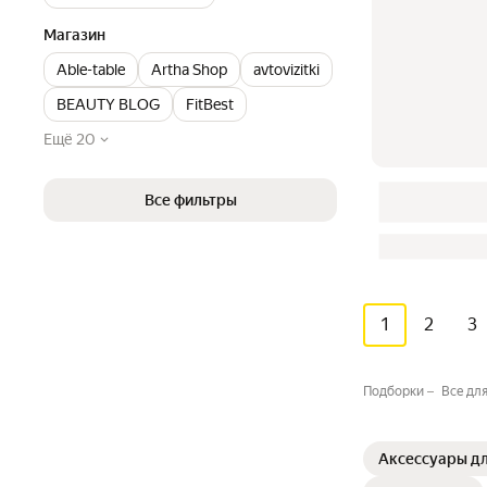
Магазин
Able-table
Artha Shop
avtovizitki
BEAUTY BLOG
FitBest
Ещё 20
Все фильтры
1
2
3
Подборки
Все дл
Аксессуары дл