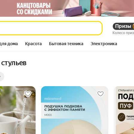
Призы
Колесо при
для дома
Красота
Бытовая техника
Электроника
 стульев
ры
ов