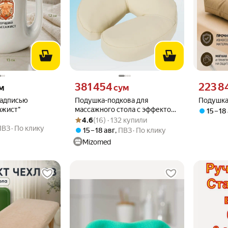
 вместо
Цена 381454 сум вместо
Цена 2238
381 454
223 8
м
сум
надписью
Подушка-подкова для
Подушка
ажист"
массажного стола с эффектом
15 – 18
Рейтинг товара: 4.6 из 5
Оценок: (16) · 132 купили
памяти Mizomed M003, цвет
4.6
(16) · 132 купили
крем
ПВЗ
По клику
15 – 18 авг
,
ПВЗ
По клику
Mizomed