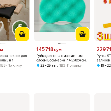
 вместо
Цена 145718 сум вместо
Цена 2297
145 718
229 7
ум
сум
евых чехлов для
Губка для тела с массажным
Ручка S
ла 5 в 1
слоем Восьмёрка , 14,5x8x4 см,
валиков 
6 шт
ПВЗ
По клику
22 – 25 авг
,
ПВЗ
По клику
19 – 22