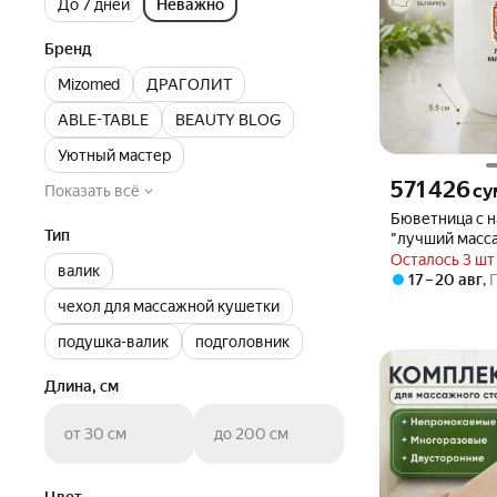
До 7 дней
Неважно
Бренд
Mizomed
ДРАГОЛИТ
ABLE-TABLE
BEAUTY BLOG
Уютный мастер
Цена 571426 сум
571 426
су
Показать всё
Бюветница с 
Тип
"лучший масс
Осталось 3 шт
валик
17 – 20 авг
,
чехол для массажной кушетки
подушка-валик
подголовник
Длина, см
от 30 см
до 200 см