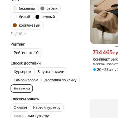
Цвет
бежевый
серый
белый
черный
коричневый
Ещё 10
Рейтинг
Цена 734465 сум
734 465
с
Рейтинг от 4.0
Комплект беж
Способ доставки
массажного сто
20 – 23 авг
,
Курьером
В пункт выдачи
Самовывозом
Доставка по клику
Неважно
Способы оплаты
Онлайн
Картой курьеру
Наличными курьеру