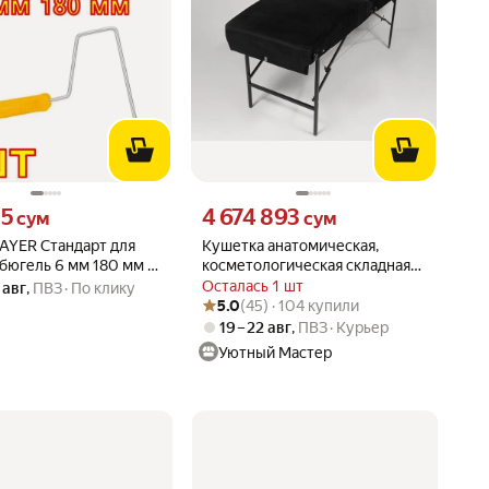
15 сум вместо
Цена 4674893 сум вместо
15
4 674 893
сум
сум
TAYER Стандарт для
Кушетка анатомическая,
бюгель 6 мм 180 мм 9,
косметологическая складная
180*65, ножки черного цвета,
Осталась 1 шт
 авг
,
ПВЗ
По клику
Рейтинг товара: 5.0 из 5
Оценок: (45) · 104 купили
черный
5.0
(45) · 104 купили
19 – 22 авг
,
ПВЗ
Курьер
Уютный Мастер