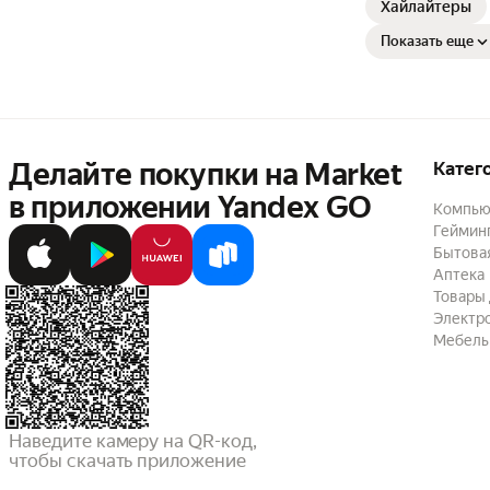
Хайлайтеры
Показать еще
Делайте покупки на Market

Катег
в приложении Yandex GO
Компью
Геймин
Бытовая
Аптека
Товары 
Электр
Мебель
Наведите камеру на QR-код,

чтобы скачать приложение