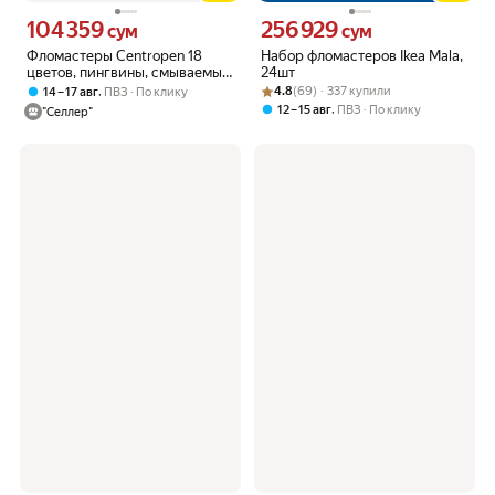
104 359
256 929
Цена 104359 сум вместо
Цена 256929 сум вместо
сум
сум
Фломастеры Centropen 18
Набор фломастеров Ikea Mala,
цветов, пингвины, смываемые,
24шт
вентилируемый колпачок,
Рейтинг товара: 4.8 из 5
Оценок: (69) · 337 купили
,
4.8
(69) · 337 купили
14 – 17 авг
ПВЗ
По клику
полибег (7790/18)
,
12 – 15 авг
ПВЗ
По клику
"Селлер"