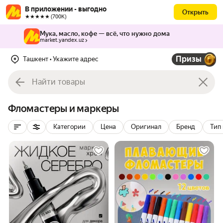
В приложении - выгодно
Открыть
★★★★★ (700К)
Мука, масло, кофе — всё, что нужно дома
market.yandex.uz
Призы
Ташкент
• Укажите адрес
Фломастеры и маркеры
Категории
Цена
Оригинал
Бренд
Тип