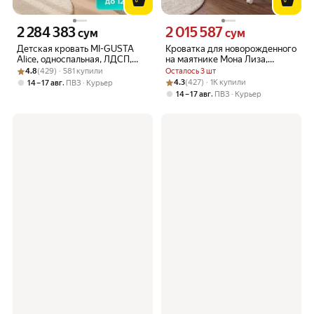
2 284 383
2 015 587
Цена 2284383 сум вместо
Цена 2015587 сум вместо
сум
сум
Детская кровать MI-GUSTA
Кроватка для новорожденного
Alice, односпальная, ЛДСП,
на маятнике Мона Лиза,
Рейтинг товара: 4.8 из 5
Оценок: (429) · 581 купили
160x80 см
120*60, кашемир
4.8
(429) · 581 купили
Осталось 3 шт
Рейтинг товара: 4.3 из 5
Оценок: (427) · 1K купили
,
4.3
(427) · 1K купили
14 – 17 авг
ПВЗ
Курьер
,
14 – 17 авг
ПВЗ
Курьер