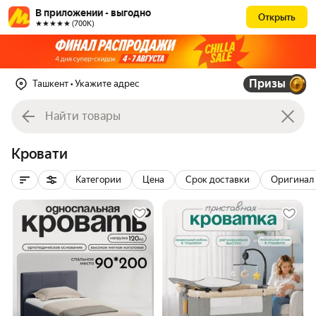
В приложении - выгодно
Открыть
★★★★★ (700К)
Призы
Ташкент
• Укажите адрес
Кровати
Категории
Цена
Срок доставки
Оригинал