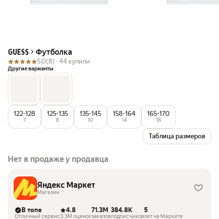
Футболка
GUESS
5.0
(8) ·
44 купили
Другие варианты
122-128
125-135
135-145
158-164
165-170
7
8
10
14
16
Таблица размеров
Нет в продаже у продавца
Яндекс Маркет
Магазин
В топе
4.8
71.3M
384.8K
5
Отличный сервис
3.3M оценок
заказов
подписчиков
лет на Маркете