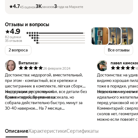
4.7
3K
3
заказов
года на Маркете
45 оценок
Отзывы и вопросы
4.9
82 оценки
35 отзывов
2 вопроса
Все отзывы
Виталиса
павел камско
26 февраля 2024
1
Достоинства:
недорогой, вместительный,
Достоинства:
на удив
при этом - компактный, все крепежи и
видимо хорошая пила
шестигранник в комплекте, лёгкая сборка,
тоже в порядке, упак
инструкция русскоязычная, все детали без
Недостатки:
отсутствуют!
отлично не чего не мя
Недостатки:
ну если 
брака и хорошая упаковка
Комментарий:
Время не засекала, но
идеального желатель
собрала действительно быстро, минут за
перед упаковкой но 
30-40 наверное... На 7 месяце
Комментарий:
сверло
беременности на коленке собрала.
сколов нет, геометри
Стеллажом очень довольна! За свои деньги
можно если повезёт с
- топ!!! Он буквально спас меня от бардака!
доставкой
Огромное спасибо продавцу и
Описание
Характеристики
Сертификаты
производителю за качественный и