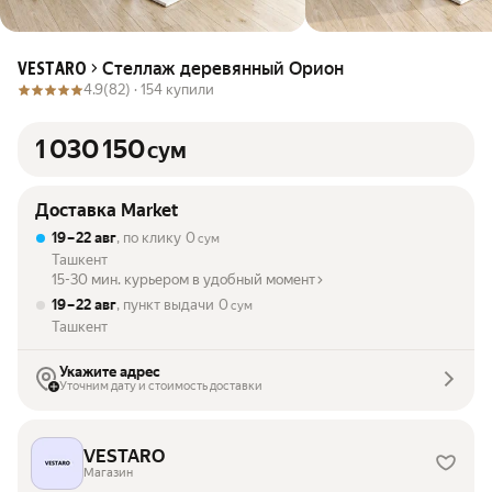
Стеллаж деревянный Орион
VESTARO
4.9
(82) ·
154 купили
1 030 150
сум
Доставка Market
19 – 22 авг
, по клику
0
сум
Ташкент
15-30 мин. курьером в удобный момент
19 – 22 авг
, пункт выдачи
0
сум
Ташкент
Укажите адрес
Уточним дату и стоимость доставки
VESTARO
Магазин