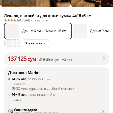
Лекало, выкройка для кожи сумка 4х16х6 см
4.7
(44) ·
87 купили
Длина: 6 см
•
Ширина: 16 см
Длина: 9 см
•
Все варианты
137 125
сум
219 285
–37%
сум
Доставка Market
14 – 17 авг
, по клику
0
сум
Ташкент
15-30 мин. курьером в удобный момент
14 – 17 авг
, пункт выдачи
0
сум
Ташкент
Укажите адрес