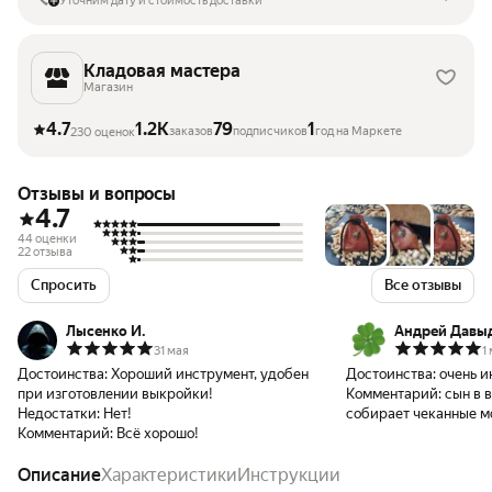
Уточним дату и стоимость доставки
Кладовая мастера
Магазин
4.7
1.2K
79
1
заказов
подписчиков
год на Маркете
230 оценок
Отзывы и вопросы
4.7
44 оценки
22 отзыва
Спросить
Все отзывы
Лысенко И.
Андрей Давы
31 мая
1
Достоинства:
Хороший инструмент, удобен
Достоинства:
очень и
при изготовлении выкройки!
Комментарий:
сын в 
Недостатки:
Нет!
собирает чеканные м
Комментарий:
Всё хорошо!
Описание
Характеристики
Инструкции