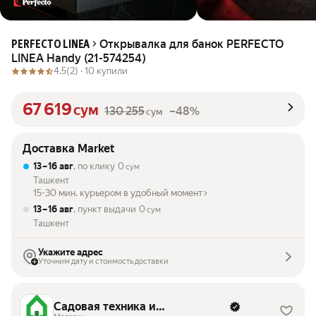
Открывалка для банок PERFECTO
PERFECTO LINEA
LINEA Handy (21-574254)
4.5
(2) ·
10 купили
67 619
сум
130 255
–48%
сум
Доставка Market
13 – 16 авг
, по клику
0
сум
Ташкент
15-30 мин. курьером в удобный момент
13 – 16 авг
, пункт выдачи
0
сум
Ташкент
Укажите адрес
Уточним дату и стоимость доставки
Садовая техника и