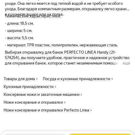
уходе. Она легко моется под теплой водой и не требует особого
ухода. Благодаря компактным размерам, открывалку легко хранить
в кухонном ящике или на полке.
Технические характеристики:
- длина: 18,5 см.
- ширина: 5 см.
- высота: 5,5 см.
- материал: TPR пластик, полипропилен, нержавеющая сталь.
Выбирая открывалку для банок PERFECTO LINEA Handy (21-
574254), вы получаете удобное, практичное и надежное устройство
для открывания банок, которое станет незаменимым помощником
ещё
на вашей кухне.
Товары для дома
Посуда и кухонные принадлежности
Кухонные принадлежности
Консервные ножи и закаточные машинки
Ножи консервные и открывалки
Ножи консервные и открывалки Perfecto Linea