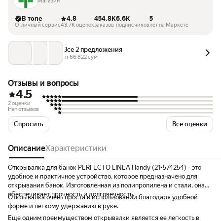
инструменты
Магазин
В топе
4.8
454.8K
6.6K
5
Отличный сервис
43.7K оценок
заказов
подписчиков
лет на Маркете
Все 2 предложения
от 
66 822
 сум
Отзывы и вопросы
4.5
2 оценки
Нет отзывов
Спросить
Все оценки
Описание
Характеристики
Открывалка для банок PERFECTO LINEA Handy (21-574254) - это
удобное и практичное устройство, которое предназначено для
открывания банок. Изготовленная из полипропилена и стали, она
обеспечивает прочность и долговечность.
Открывалка очень проста в использовании благодаря удобной
форме и легкому удержанию в руке.
Еще одним преимуществом открывалки является ее легкость в