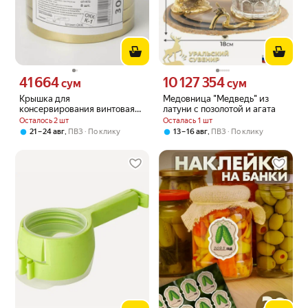
41 664
10 127 354
Цена 41664 сум вместо
Цена 10127354 сум вместо
сум
сум
Крышка для
Медовница "Медведь" из
консервирования винтовая
латуни с позолотой и агата
твист-100 Елабуга золото (8
Осталось 2 шт
Осталась 1 шт
шт/упак), 100мм
,
,
21 – 24 авг
ПВЗ
По клику
13 – 16 авг
ПВЗ
По клику