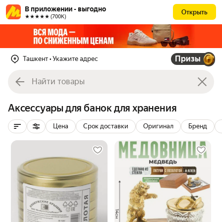
В приложении - выгодно
Открыть
★★★★★ (700К)
Призы
Ташкент
• Укажите адрес
Аксессуары для банок для хранения
Цена
Срок доставки
Оригинал
Бренд