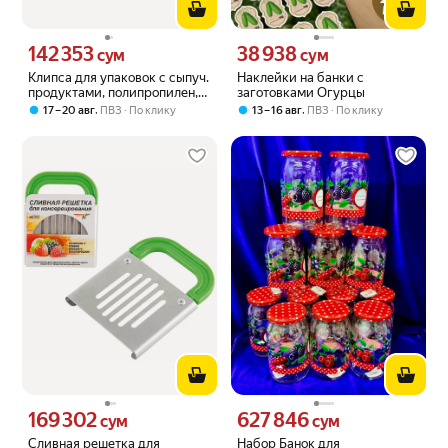
142 353
38 938
Цена 142353 сум вместо
Цена 38938 сум вместо
сум
сум
Клипса для упаковок с сыпуч.
Наклейки на банки с
продуктами, полипропилен,
заготовками Огурцы
салатовый (Linden)
,
,
17 – 20 авг
ПВЗ
По клику
13 – 16 авг
ПВЗ
По клику
169 302
627 846
Цена 169302 сум вместо
Цена 627846 сум вместо
сум
сум
Сливная решетка для
Набор Банок для