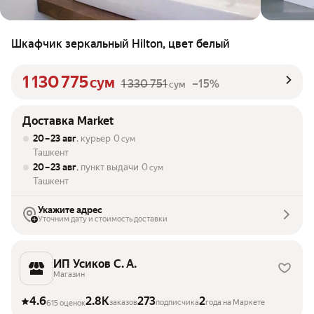
Шкафчик зеркальный Hilton, цвет белый
1 130 775
сум
1 330 751
–15%
сум
Доставка Market
20 – 23 авг
, курьер
0
сум
Ташкент
20 – 23 авг
, пункт выдачи
0
сум
Ташкент
Укажите адрес
Уточним дату и стоимость доставки
ИП Усиков С. А.
Магазин
4.6
2.8K
273
2
заказов
подписчика
года на Маркете
615 оценок