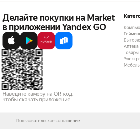
Делайте покупки на Market

Катег
в приложении Yandex GO
Компью
Геймин
Бытовая
Аптека
Товары 
Электр
Мебель
Наведите камеру на QR-код,

чтобы скачать приложение
Пользовательское соглашение