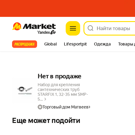
Market
Все хиты
Global
Lifesportpit
Одежда
Товары 
Автотовары
Яндекс Фабрика
Split
Нет в продаже
Набор для крепления
сантехнических труб
STARFIX 1, 32-35 мм SMP-
5...
Торговый дом Матвеев
Еще может подойти