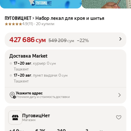
Набор лекал для кроя и шитья
ПУГОВИЦНЕТ
4.9
(11) ·
20 купили
427 686
сум
549 209
–22%
сум
Доставка Market
17 – 20 авг
, курьер
0
сум
Ташкент
17 – 20 авг
, пункт выдачи
0
сум
Ташкент
Укажите адрес
Уточним дату и стоимость доставки
ПуговицНет
Магазин