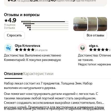
4.9
6.3K
240
3
заказов
подписчиков
года на Маркете
714 оценок
Отзывы и вопросы
4.9
11 оценок
3 отзыва
Спросить
Все отзывы
Olya Krivorotova
olga s.
24 апреля
9
Достоинства:
Выполнено качественно
Достоинства:
Отлично
Комментарий:
К покупке рекомендую
не тонкие.
Недостатки:
нарекани
Описание
Характеристики
Набор лекал состоит из 7 предметов. Толщина 3мм. Набор
выполнен из натурального дерева.
Они помогают конструировать детали изделий с легкостью. С
такими лекалами любой портной может стать закройщиком.
Сможет создавать эксклюзивные выкройки самостоятельно, без
скучных копий. Применяются для построения и измерения длины
В нашем магазине Вы можете приобрести швейное оборудование,