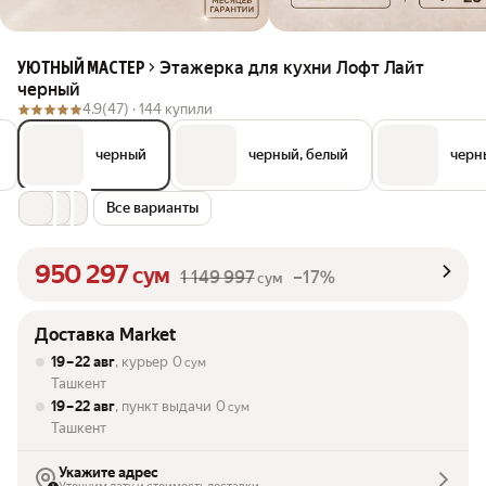
Этажерка для кухни Лофт Лайт
УЮТНЫЙ МАСТЕР
черный
4.9
(47) ·
144 купили
черный
черный, белый
черн
Все варианты
950 297
сум
1 149 997
–17%
сум
Доставка Market
19 – 22 авг
, курьер
0
сум
Ташкент
19 – 22 авг
, пункт выдачи
0
сум
Ташкент
Укажите адрес