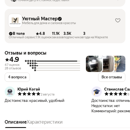
Уточним дату и стоимость доставки
Уютный Мастер
Мебель для дома и салонов красоты
В топе
4.8
11.1K
3.5K
3
Отличный сервис
1.1K оценок
заказов
подписчиков
года на Маркете
Отзывы и вопросы
4.9
47 оценок
28 отзывов
4 вопроса
Все отзывы
Юрий Когай
Станислав Са
2 августа
8
Достоинства:
красивый, удобный
Достоинства:
отличны
Недостатки:
нет
Комментарий:
реком
Описание
Характеристики