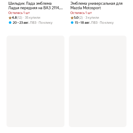
Шильдик Лада эмблема
Эмблема универсальная для
Ладья передняя на ВАЗ 2114,
Mazda Motosport
2110 черный лак 1шт.
Осталась 1 шт
Осталась 1 шт
Рейтинг товара: 4.8 из 5
Оценок: (12) · 35 купили
Рейтинг товара: 5.0 из 5
Оценок: (2) · 3 купили
4.8
(12) · 35 купили
5.0
(2) · 3 купили
,
,
20 – 23 авг
ПВЗ
По клику
15 – 18 авг
ПВЗ
По клику