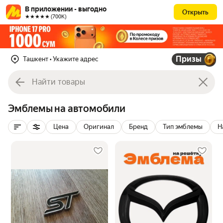
В приложении - выгодно
Открыть
★★★★★ (700К)
Призы
Ташкент
• Укажите адрес
Эмблемы на автомобили
Цена
Оригинал
Бренд
Тип эмблемы
Н