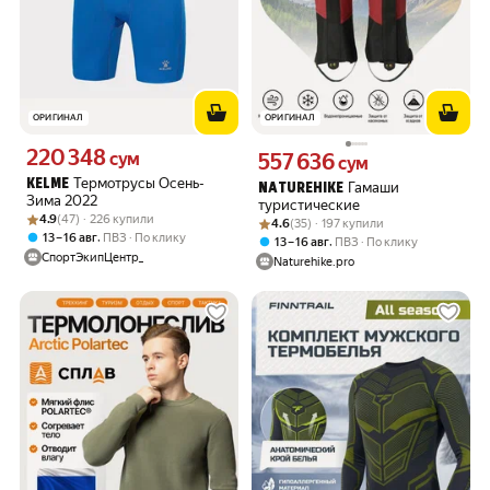
ОРИГИНАЛ
ОРИГИНАЛ
220 348
Цена 220348 сум вместо
сум
557 636
Цена 557636 сум вместо
сум
Термотрусы Осень-
KELME
Гамаши
NATUREHIKE
Зима 2022
туристические
Рейтинг товара: 4.9 из 5
Оценок: (47) · 226 купили
4.9
(47) · 226 купили
Рейтинг товара: 4.6 из 5
Оценок: (35) · 197 купили
4.6
(35) · 197 купили
,
13 – 16 авг
ПВЗ
По клику
,
13 – 16 авг
ПВЗ
По клику
СпортЭкипЦентр_
Naturehike.pro