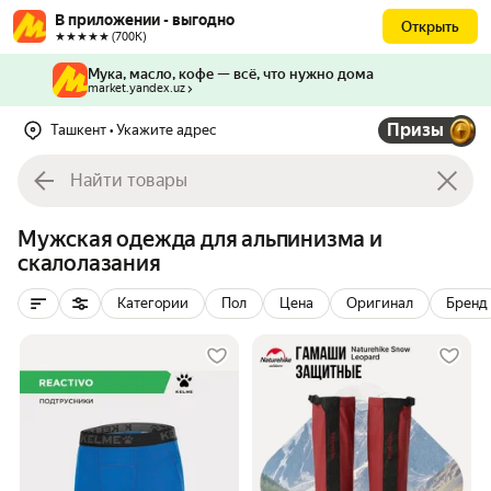
В приложении - выгодно
Открыть
★★★★★ (700К)
Мука, масло, кофе — всё, что нужно дома
market.yandex.uz
Призы
Ташкент
• Укажите адрес
Мужская одежда для альпинизма и
скалолазания
Категории
Пол
Цена
Оригинал
Бренд