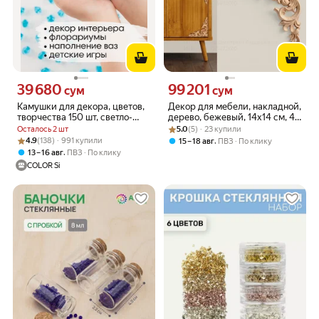
39 680
99 201
Цена 39680 сум вместо
Цена 99201 сум вместо
сум
сум
Камушки для декора, цветов,
Декор для мебели, накладной,
творчества 150 шт, светло-
дерево, бежевый, 14х14 см, 4
синий, кристаллы
Рейтинг товара: 5.0 из 5
Оценок: (5) · 23 купили
шт
Осталось 2 шт
5.0
(5) · 23 купили
декоративные, COLOR Si
Рейтинг товара: 4.9 из 5
Оценок: (138) · 991 купили
4.9
(138) · 991 купили
,
15 – 18 авг
ПВЗ
По клику
,
13 – 16 авг
ПВЗ
По клику
COLOR Si