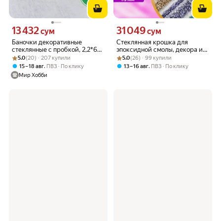
13 432
31 049
Цена 13432 сум вместо
Цена 31049 сум вместо
сум
сум
Баночки декоративные
Стеклянная крошка для
стеклянные с пробкой, 2,2*6
эпоксидной смолы, декора и
Рейтинг товара: 5.0 из 5
Оценок: (20) · 207 купили
см, 14 мл, 4 шт, Astra&Craft
Рейтинг товара: 5.0 из 5
Оценок: (26) · 99 купили
маникюра, фракция 1–3 мм,
5.0
(20) · 207 купили
5.0
(26) · 99 купили
набор 6 цветов
,
,
15 – 18 авг
ПВЗ
По клику
13 – 16 авг
ПВЗ
По клику
Мир Хобби