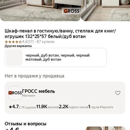
Шкаф-пенал в гостиную/ванну, стеллаж для книг/
игрушек 132*25*57 белый/дуб вотан
4.6
(17) ·
87 купили
Другие варианты
черный, дуб вотан, черный, черный
матовый, дуб вотан
Нет в продаже у продавца
ГРОСС мебель
Магазин
4.7
11.9K
2.2K
1
заказов
подписчиков
год на Маркете
2.7K оценок
Отзывы и вопросы