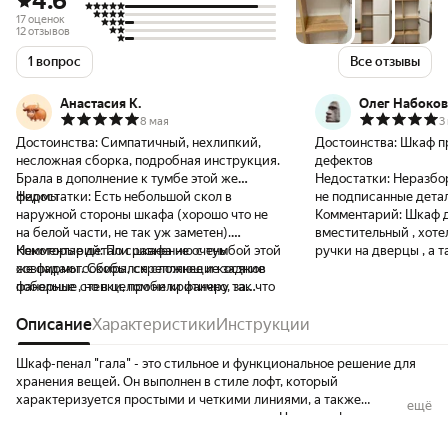
4.6
17 оценок
12 отзывов
1 вопрос
Все отзывы
Анастасия К.
Олег Набоков
8 мая
3
Достоинства:
Симпатичный, нехлипкий,
Достоинства:
Шкаф п
несложная сборка, подробная инструкция.
дефектов
Брала в дополнение к тумбе этой же
Недостатки:
Неразбо
фирмы
Недостатки:
Есть небольшой скол в
не подписанные дета
наружной стороны шкафа (хорошо что не
Комментарий:
Шкаф д
на белой части, не так уж заметен).
вместительный , хоте
Некоторые детали шкафа не очень
Комментарий:
По сравнению с тумбой этой
ручки на дверцы , а т
совпадают. Скобы, скрепляющие задние
же фирмы собирался сложнее и косяков
фанерные стенки, пробили фанеру так что
побольше , но в целом не критично, за
она немного деформировалась внутри
такие деньги (5к с промокодом
получилось) хороший шкафчик
Описание
Характеристики
Инструкции
Шкаф-пенал "гала" - это стильное и функциональное решение для
хранения вещей. Он выполнен в стиле лофт, который
характеризуется простыми и четкими линиями, а также
ещё
использованием натуральных материалов. Цвет шкафа -
коричневый и белый, что позволяет ему гармонично вписаться в