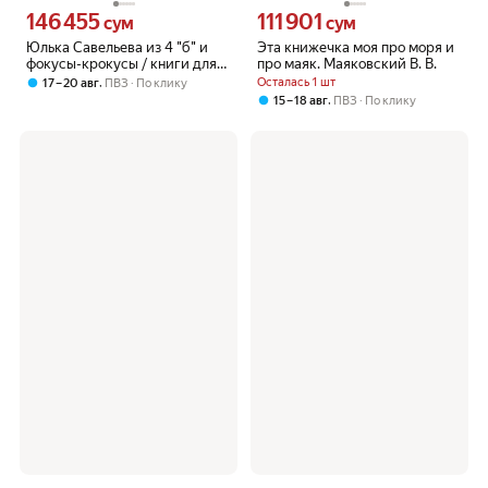
146 455
111 901
Цена 146455 сум вместо
Цена 111901 сум вместо
сум
сум
Юлька Савельева из 4 "б" и
Эта книжечка моя про моря и
фокусы-крокусы / книги для
про маяк. Маяковский В. В.
детей 6+
,
Осталась 1 шт
17 – 20 авг
ПВЗ
По клику
,
15 – 18 авг
ПВЗ
По клику