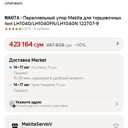
ОРИГИНАЛ
Параллельный упор Makita для торцовочных
MAKITA
пил LH1040/LH1040FN/LH1040N 122707-9
5.0
(1) ·
6 купили
423 164
сум
467 808
–10%
сум
Доставка Market
14 – 17 авг
, по клику
0
сум
Ташкент
15-30 мин. курьером в удобный момент
14 – 17 авг
, пункт выдачи
0
сум
Ташкент
Укажите адрес
Уточним дату и стоимость доставки
MakitaServisV