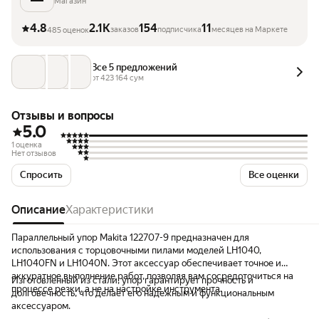
Магазин
4.8
2.1K
154
11
заказов
подписчика
месяцев на Маркете
485 оценок
Все 5 предложений
от 
423 164
 сум
Отзывы и вопросы
5.0
1 оценка
Нет отзывов
Спросить
Все оценки
Описание
Характеристики
Параллельный упор Makita 122707-9 предназначен для
использования с торцовочными пилами моделей LH1040,
LH1040FN и LH1040N. Этот аксессуар обеспечивает точное и
аккуратное выполнение работ, позволяя вам сосредоточиться на
Изготовленный из стали, упор гарантирует прочность и
процессе резки, а не на настройке инструмента.
долговечность, что делает его надежным и функциональным
аксессуаром.