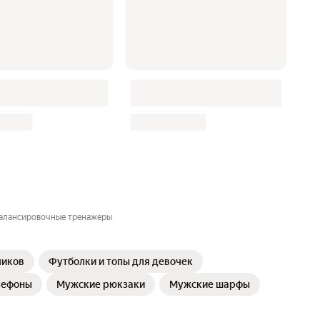
алансировочные тренажеры
чиков
Футболки и топы для девочек
лефоны
Мужские рюкзаки
Мужские шарфы