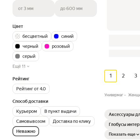
от 3 мм
до 600 мм
Цвет
бесцветный
синий
черный
розовый
серый
Ещё 11
1
2
3
Рейтинг
Рейтинг от 4.0
Универмаг
Женщ
Способ доставки
Курьером
В пункт выдачи
Аксессуары дл
Самовывозом
Доставка по клику
Глобусы инте
Неважно
Показать еще