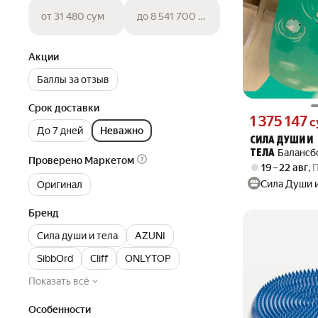
от 31 480 сум
до 8 541 700 сум
Акции
Баллы за отзыв
Срок доставки
Цена 1375147 су
1 375 147
с
До 7 дней
Неважно
СИЛА ДУШИ И
Балансбо
ТЕЛА
Проверено Маркетом
балансировани
19 – 22 авг
,
природа лягуш
Сила Души и
Оригинал
уточки, милота
30125698
Бренд
Сила души и тела
AZUNI
SibbOrd
Cliff
ONLYTOP
Показать всё
Особенности