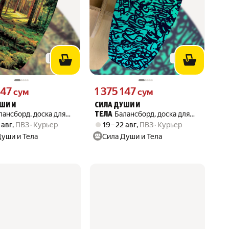
147 сум вместо
Цена 1375147 сум вместо
147
1 375 147
сум
сум
ШИ И
СИЛА ДУШИ И
лансборд, доска для
Балансборд, доска для
ТЕЛА
ования, с принтом
балансирования, с принтом
 авг
,
ПВЗ
Курьер
19 – 22 авг
,
ПВЗ
Курьер
о хвойный лес (Иван
эстетика Граффити
Души и Тела
Сила Души и Тела
природа, пейзаж,
(каллиграфия, тэги,
) - 30125716
абстракция, надписи) -
52501629