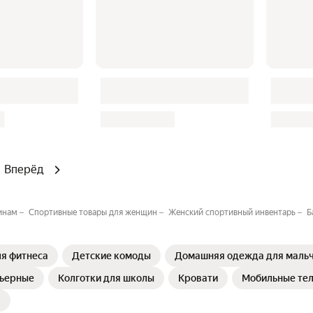
Вперёд
инам
Спортивные товары для женщин
Женский спортивный инвентарь
Б
я фитнеса
Детские комоды
Домашняя одежда для маль
рьерные
Колготки для школы
Кровати
Мобильные те