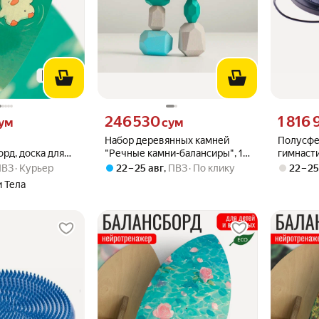
м вместо
Цена 246530 сум вместо
Цена 1816
246 530
1 816
ум
сум
Набор деревянных камней
Полусфе
рд, доска для
"Речные камни-балансиры", 10
гимнасти
я, с принтом
шт.
х 25 см,
ПВЗ
Курьер
22 – 25 авг
,
ПВЗ
По клику
22 – 2
ки (жабки,
 Тела
, эстетика) -