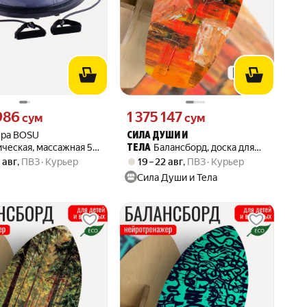
986 сум вместо
Цена 1375147 сум вместо
 986
1 375 147
сум
сум
ра BOSU
СИЛА ДУШИ И
ческая, массажная 58
Балансборд, доска для
ТЕЛА
 с насосом, цвет серый
балансирования, с принтом
5 авг
,
ПВЗ
Курьер
19 – 22 авг
,
ПВЗ
Курьер
эстетика Краска (холст,
Сила Души и Тела
атмосфера, граффити,
абстракция, грандж) -
52501573