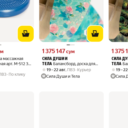
 вместо
Цена 1375147 сум вместо
Цена 1375
1 375 147
1 375 
ум
сум
а массажная
СИЛА ДУШИ И
СИЛА ДУ
ая арт. М-512 33
Балансборд, доска для
Ба
ТЕЛА
ТЕЛА
балансирования, с принтом
балансир
19 – 22 авг
,
ПВЗ
Курьер
19 – 22
цветы пейзаж (минимализм,
искусств
ПВЗ
По клику
Сила Души и Тела
Сила 
розы, море, окена, вода) -
Шишкин, 
30125674
фольклор