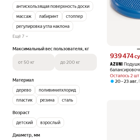
антискользящая поверхность доски
массаж
лабиринт
стоппер
регулировка угла наклона
Ещё 7
Максимальный вес пользователя, кг
Цена 939474 сум
939 474
с
от 50 кг
до 200 кг
Подушк
AZUNI
балансировочн
х 5см/синий
Осталось 2 шт
Материал
20 – 23 авг
,
дерево
поливинилхлорид
пластик
резина
сталь
Возраст
детский
взрослый
Диаметр, мм