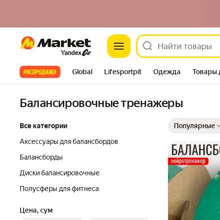
Market
Все хиты
Global
Lifesportpit
Одежда
Товары 
Автотовары
Яндекс Фабрика
Split
Балансировочные тренажеры
Выбранные фильт
Сортировка товар
Все категории
Популярные
Аксессуары для балансбордов
Балансборды
Диски балансировочные
Полусферы для фитнеса
Цена, сум