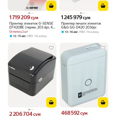
1 719 209
1 245 979
Цена 1719209 сум вместо
Цена 1245979 сум вместо
сум
сум
Принтер этикеток G-SENSE
Принтер печати этикеток
DT420BE (термо, 203 dpi, 4
G&G GG-D420 203dpi
inch, USB+LAN)
Осталось 2 шт
,
13 – 16 авг
ПВЗ
По клику
,
12 – 15 авг
ПВЗ
По клику
468 592
Цена 468592 сум вместо
2 206 704
сум
Цена 2206704 сум вместо
сум