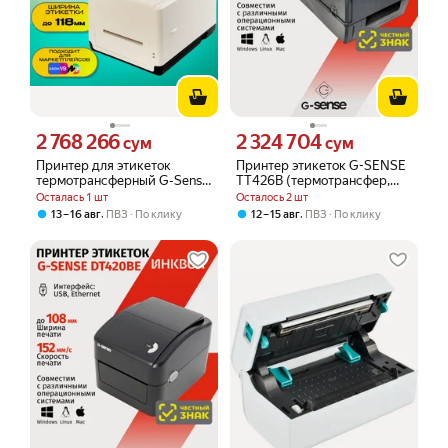
2 768 266
2 324 704
Цена 2768266 сум вместо
Цена 2324704 сум вместо
сум
сум
Принтер для этикеток
Принтер этикеток G-SENSE
термотрансферный G-Sense
TT426B (термотрансфер,
TT451 (USB+LAN)
203 dpi, 4 inch, USB)
Осталась 1 шт
Осталось 2 шт
,
,
13 – 16 авг
ПВЗ
По клику
12 – 15 авг
ПВЗ
По клику