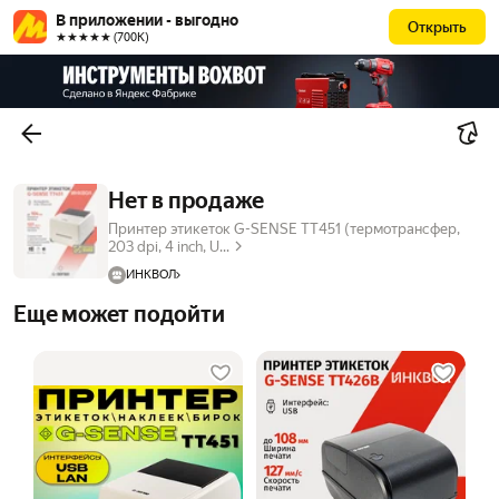
В приложении - выгодно
Открыть
★★★★★ (700К)
Нет в продаже
Принтер этикеток G-SENSE TT451 (термотрансфер,
203 dpi, 4 inch, U...
ИНКВОЛ
Еще может подойти