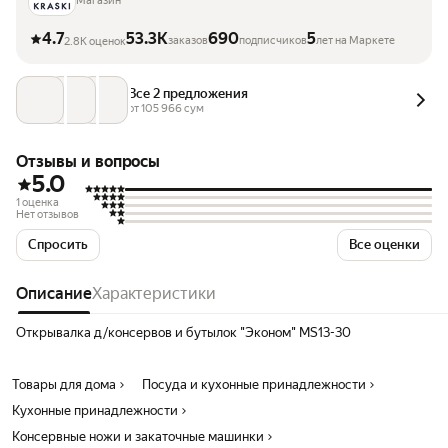
Магазин
4.7
53.3K
690
5
заказов
подписчиков
лет на Маркете
2.8K оценок
Все 2 предложения
от 
105 966
 сум
Отзывы и вопросы
5.0
1 оценка
Нет отзывов
Спросить
Все оценки
Описание
Характеристики
Открывалка д/консервов и бутылок "Эконом" MS13-30
Товары для дома
Посуда и кухонные принадлежности
Кухонные принадлежности
Консервные ножи и закаточные машинки