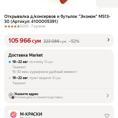
Открывалка д/консервов и бутылок "Эконом" MS13-
30 (Артикул: 4100005391)
5.0
(1) ·
7 купили
105 966
сум
223 086
–52%
сум
Доставка Market
19 – 22 авг
, по клику
0
сум
Ташкент
15-30 мин. курьером в удобный момент
19 – 22 авг
, пункт выдачи
0
сум
Ташкент
Укажите адрес
Уточним дату и стоимость доставки
М-КРАСКИ