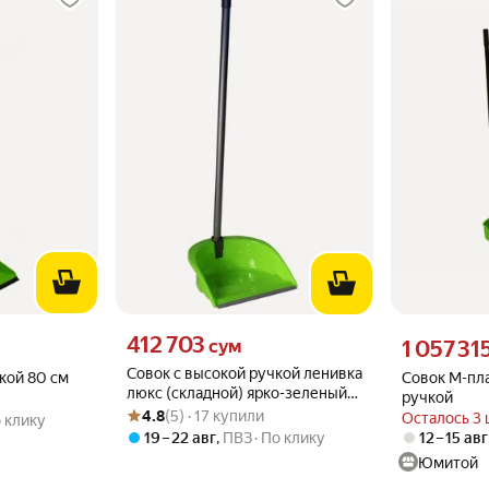
Цена 412703 сум вместо
412 703
о
Цена 1057315
сум
1 057 31
Совок с высокой ручкой ленивка
кой 80 см
Совок М-пла
люкс (складной) ярко-зеленый
ручкой
Рейтинг товара: 4.8 из 5
Оценок: (5) · 17 купили
М 5196 (Артикул: 4400003547)
4.8
(5) · 17 купили
Осталось 3 
 клику
19 – 22 авг
,
ПВЗ
По клику
12 – 15 авг
Юмитой