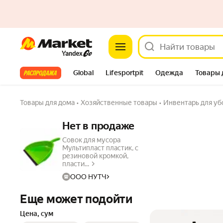
Market
Все хиты
Global
Lifesportpit
Одежда
Товары 
Автотовары
Яндекс Фабрика
Split
Товары для дома
•
Хозяйственные товары
•
Инвентарь для уб
Нет в продаже
Совок для мусора
Мультипласт пластик, с
резиновой кромкой,
пласти...
ООО НУТЧ
Еще может подойти
Цена, сум