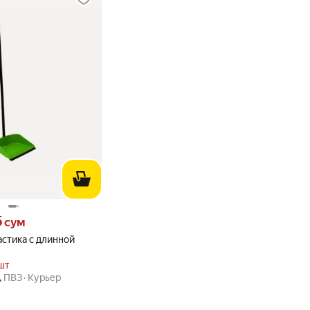
 сум вместо
5
сум
стика с длинной
шт
,
ПВЗ
Курьер