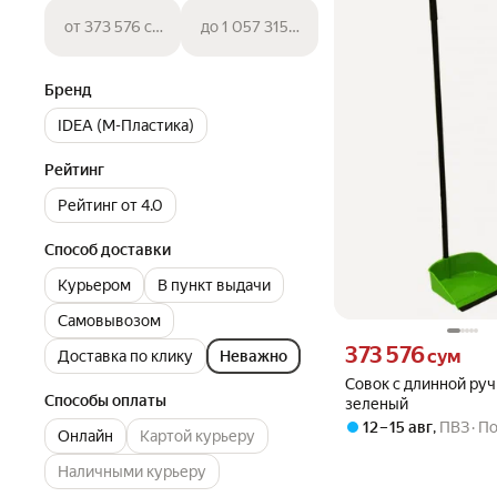
от 373 576 сум
до 1 057 315 сум
Бренд
IDEA (М-Пластика)
Рейтинг
Рейтинг от 4.0
Способ доставки
Курьером
В пункт выдачи
Самовывозом
Цена 373576 сум вмест
373 576
сум
Доставка по клику
Неважно
Совок с длинной руч
Способы оплаты
зеленый
12 – 15 авг
,
ПВЗ
По
Онлайн
Картой курьеру
Наличными курьеру