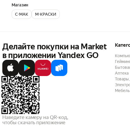
Магазин
C-MAK
М-КРАСКИ
Делайте покупки на Market

Катег
в приложении Yandex GO
Компью
Геймин
Бытовая
Аптека
Товары 
Электр
Мебель
Наведите камеру на QR-код,

чтобы скачать приложение