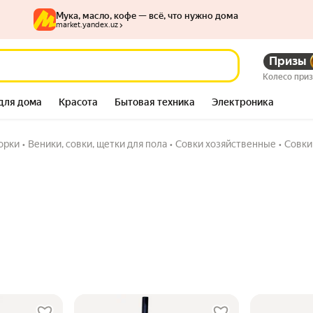
Мука, масло, кофе — всё, что нужно дома
market.yandex.uz
Призы
Колесо при
для дома
Красота
Бытовая техника
Электроника
орки
•
Веники, совки, щетки для пола
•
Совки хозяйственные
•
Совки