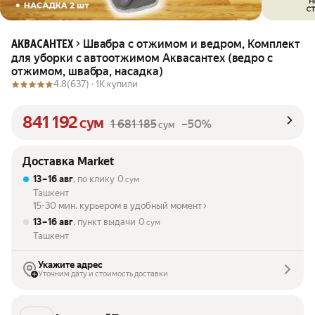
Швабра с отжимом и ведром, Комплект
АКВАСАНТЕХ
для уборки с автоотжимом Аквасантех (ведро с
отжимом, швабра, насадка)
4.8
(637) ·
1K купили
841 192
сум
1 681 185
–50%
сум
Доставка Market
13 – 16 авг
, по клику
0
сум
Ташкент
15-30 мин. курьером в удобный момент
13 – 16 авг
, пункт выдачи
0
сум
Ташкент
Укажите адрес
Уточним дату и стоимость доставки