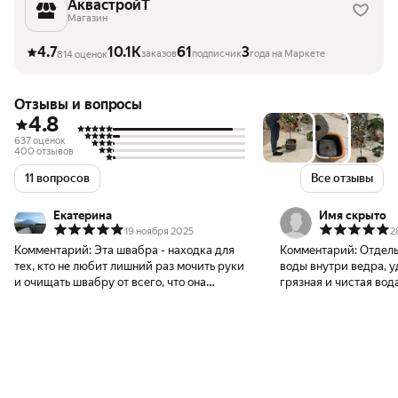
АквастройТ
Магазин
4.7
10.1K
61
3
заказов
подписчик
года на Маркете
814 оценок
Отзывы и вопросы
4.8
637 оценок
400 отзывов
11 вопросов
Все отзывы
Екатерина
Имя скрыто
19 ноября 2025
2
Комментарий:
Эта швабра - находка для
Комментарий:
Отдель
тех, кто не любит лишний раз мочить руки
воды внутри ведра, у
и очищать швабру от всего, что она
грязная и чистая вод
собирает на полу. Я брезгливая и для меня
швабра каждый раз 
прям находка, счастью не было предела 😭
сушится в чистой вод
1) Не надо руками чистить швабру во
система отжима. Ква
время мытья полов, только в конце уборки
микрофибры, вращаю
надо будет убрать мусор со щеточек в
отлично справляется 
механизме - делается легко. При помощи
пространства под меб
механизма легко очищается и можно мыть
липучках). Покупкой 