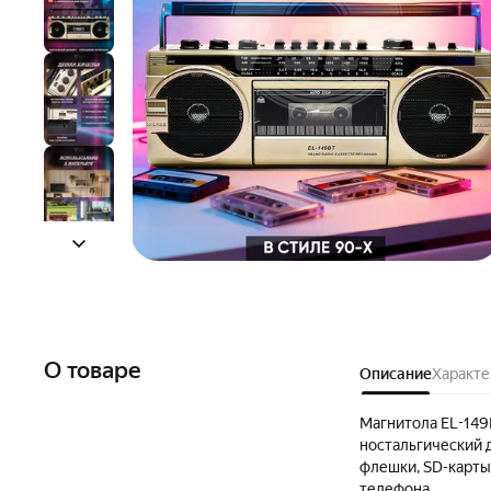
О товаре
Описание
Характе
Магнитола EL-149B
ностальгический 
флешки, SD-карты
телефона.