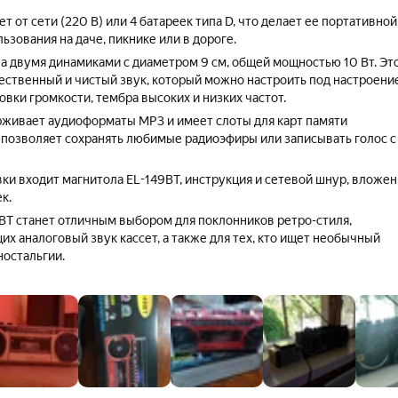
т от сети (220 В) или 4 батареек типа D, что делает ее портативной
ьзования на даче, пикнике или в дороге.
а двумя динамиками с диаметром 9 см, общей мощностью 10 Вт. Эт
ественный и чистый звук, который можно настроить под настроение
вки громкости, тембра высоких и низких частот.
живает аудиоформаты MP3 и имеет слоты для карт памяти
позволяет сохранять любимые радиоэфиры или записывать голос с
вки входит магнитола EL-149BT, инструкция и сетевой шнур, вложе
к.
BT станет отличным выбором для поклонников ретро-стиля,
х аналоговый звук кассет, а также для тех, кто ищет необычный
ностальгии.