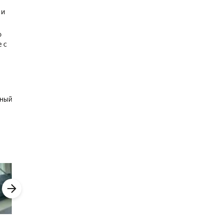
 и
о
 с
нный