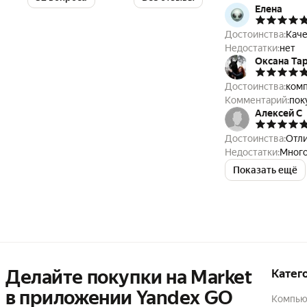
Елена
Достоинства:
Недостатки:
нет
Оксана Та
Достоинства:
комп
Комментарий:
пок
Алексей С
Достоинства:
Отли
Недостатки:
Много
Показать ещё
Делайте покупки на Market

Катег
в приложении Yandex GO
Компью