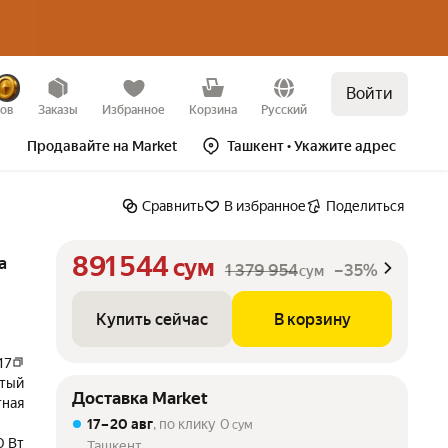
Войти
Купить сейчас
В корзину
–35%
зов
Заказы
Избранное
Корзина
Русский
Продавайте на Market
Ташкент
• Укажите адрес
Сравнить
В избранное
Поделиться
891 544
а
сум
1 379 954
–35%
сум
Купить сейчас
В корзину
17
стый
Доставка Market
тная
17 – 20 авг
, по клику
0
сум
0 Вт
Ташкент