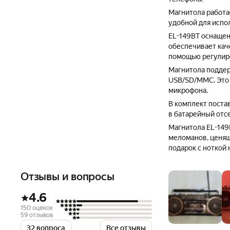
Магнитола работае
удобной для испол
EL-149BT оснащен
обеспечивает кач
помощью регулиро
Магнитола поддер
USB/SD/MMC. Это 
микрофона.
В комплект поста
в батарейный отсе
Магнитола EL-149
меломанов, ценящи
подарок с ноткой 
Отзывы и вопросы
4.6
150 оценок
59 отзывов
32 вопроса
Все отзывы