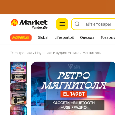
Магнитола EL-149BT, винтаж, с Bluetooth и 
Market
золотистая
4.6
(150) ·
384 купили
32 вопроса
Все хиты
Global
Lifesportpit
Одежда
Товары 
Автотовары
Яндекс Фабрика
Split
Электроника
•
Наушники и аудиотехника
•
Магнитолы