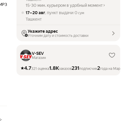
MP3
15-30 мин. курьером в удобный момент
17 – 20 авг
, пункт выдачи
0
сум
Ташкент
Укажите адрес
Уточним дату и стоимость доставки
V-SEV
Магазин
4.7
1.8K
231
2
321 оценка
заказов
подписчик
года на Маркете
-