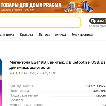
USB, два динамика,
Призы
891 544
сум
1 379 954
сум
Колесо при
для дома
Красота
Бытовая техника
Электроника
Описание
Магнитола EL-149BT, винтаж, с Bluetooth и USB, дв
динамика, золотистая
4.6
(150) ·
384 купили
Артикул Market
1037403427
Цвет товара
золоти
Поддерживаемые
кассе
носители
Мощность магнитолы
1