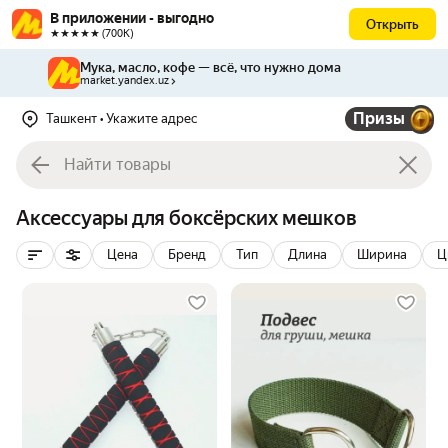
В приложении - выгодно
Открыть
★★★★★ (700К)
Мука, масло, кофе — всё, что нужно дома
market.yandex.uz
Призы
Ташкент
• Укажите адрес
Аксессуары для боксёрских мешков
Цена
Бренд
Тип
Длина
Ширина
Ц