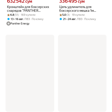
632 542
336 495
Цена 632542 сум вместо
Цена 336495 сум вместо
сум
сум
Кронштейн для боксерских
Цепь удлинитель для
снарядов "PANTHER
боксерского мешка 1м
Рейтинг товара: 4.8 из 5
Оценок: (51) · 169 купили
ENERGY", настенный,
Рейтинг товара: 5.0 из 5
Оценок: (3) · 19 купили
(Короткозвенная)
4.8
(51) · 169 купили
5.0
(3) · 19 купили
металлический, черный
,
,
13 – 16 авг
ПВЗ
По клику
21 – 24 авг
ПВЗ
По клику
Panther Energy