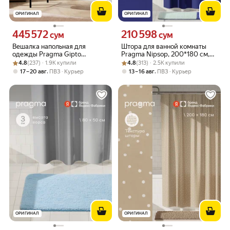
ОРИГИНАЛ
ОРИГИНАЛ
445 572
210 598
Цена 445572 сум вместо
Цена 210598 сум вместо
сум
сум
Вешалка напольная для
Штора для ванной комнаты
одежды Pragma Gipto
Pragma Nipsop, 200*180 см,
Рейтинг товара: 4.8 из 5
Оценок: (237) · 1.9K купили
110x54x150 см, чёрный
Рейтинг товара: 4.8 из 5
Оценок: (313) · 2.5K купили
ирисово-голубой, NIP8.
4.8
(237) · 1.9K купили
4.8
(313) · 2.5K купили
TCBB.003
,
,
17 – 20 авг
ПВЗ
Курьер
13 – 16 авг
ПВЗ
Курьер
ОРИГИНАЛ
ОРИГИНАЛ