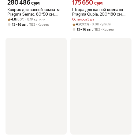
280 486
175 650
Цена 280486 сум вместо
Цена 175650 сум вместо
сум
сум
Коврик для ванной комнаты
Штора для ванной комнаты
Pragma Semso, 80*50 см,
Pragma Qupla, 200*180 см,
Рейтинг товара: 4.8 из 5
Оценок: (801) · 8.1K купили
воздушно-голубои, SEM8.
песочно-бежевый, QPL8.
4.8
(801) · 8.1K купили
Осталось 3 шт
TMMB.036
TCDB.049
Рейтинг товара: 4.9 из 5
Оценок: (923) · 8.8K купили
,
4.9
(923) · 8.8K купили
13 – 16 авг
ПВЗ
Курьер
,
13 – 16 авг
ПВЗ
Курьер