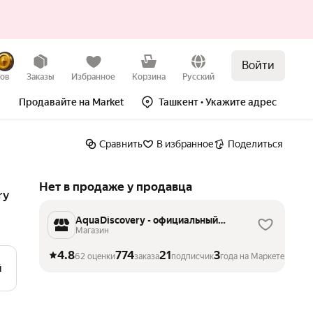
Войти
Нет в продаже
зов
Заказы
Избранное
Корзина
Русский
Продавайте на Market
Ташкент
• Укажите адрес
Сравнить
В избранное
Поделиться
Нет в продаже у продавца
ry
AquaDiscovery - официальный
магазин
Магазин
4.8
774
21
3
62 оценки
заказа
подписчик
года на Маркете
й