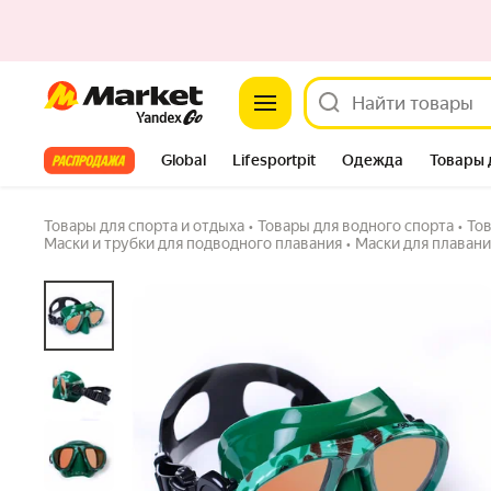
Market
Маска для плавания Aquadiscovery Camo G
4.4
(19) ·
53 купили
Задать вопрос
Все хиты
Global
Lifesportpit
Одежда
Товары 
Автотовары
Яндекс Фабрика
Split
Товары для спорта и отдыха
•
Товары для водного спорта
•
Тов
Маски и трубки для подводного плавания
•
Маски для плавани