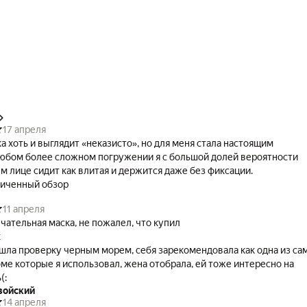
сессуары для профессионалов.
17 апреля
а хоть и выглядит «неказисто», но для меня стала настоящим
любом более сложном погружении я с большой долей вероятности
м лице сидит как влитая и держится даже без фиксации.
иченный обзор
11 апреля
чательная маска, не пожалел, что купил
х
шла проверку черным морем, себя зарекомендовала как одна из са
ме которые я использовал, жена отобрала, ей тоже интересно на
(:
войский
14 апреля