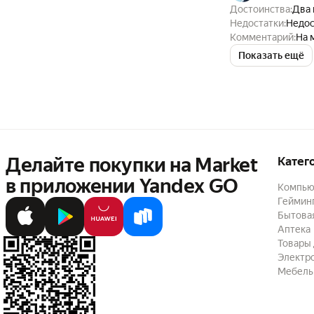
Достоинства:
Два 
Недостатки:
Недос
Комментарий:
На 
Показать ещё
Делайте покупки на Market

Катег
в приложении Yandex GO
Компью
Геймин
Бытовая
Аптека
Товары 
Электр
Мебель