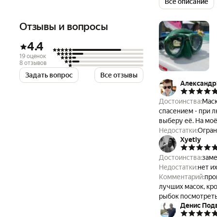
Всё описание
гидроодежду и ак
Отзывы и вопросы
4.4
19 оценок
8 отзывов
Задать вопрос
Все отзывы
Александр
Достоинства:
Маск
спасением - при 
выберу её. На моё
Недостатки:
Огран
Xyetly
Достоинства:
заме
Недостатки:
нет и
Комментарий:
про
лучших масок, кро
рыбок посмотреть
Денис Под