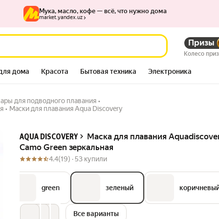
Мука, масло, кофе — всё, что нужно дома
market.yandex.uz
Призы
reen зеркальная
Колесо при
для дома
Красота
Бытовая техника
Электроника
ары для подводного плавания
•
я
•
Маски для плавания Aqua Discovery
Описание
Маска для плавания Aquadiscove
AQUA DISCOVERY
Camo Green зеркальная
4.4
(19) ·
53 купили
green
зеленый
коричневы
Все варианты