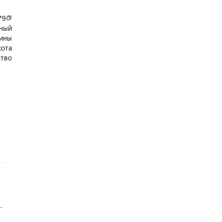
79
ный
ины
хота
ство