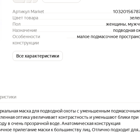
Артикул Market
1032015678
Цвет товара
зеле
Пол
женщины, мужч
Назначение
подводная о
Особенности
малое подмасочное простран
конструкции
Все характеристики
ристики
ркальная маска для подводной охоты с уменьшенным подмасочным
ленная оптика увеличивает контрастность и уменьшают блики при
году в очень прозрачной воде. Анатомическая конструкция
ичное прилегание маски к большинству лиц. Отлично подходит для
ой охоты. AQUADISCOVERY уже более 20 лет создает уникальную