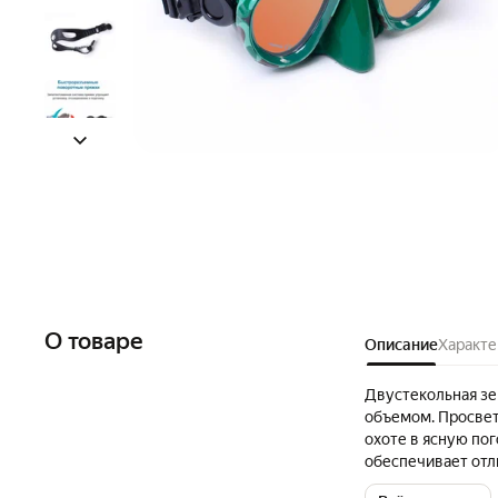
О товаре
Описание
Характе
Двустекольная зе
объемом. Просвет
охоте в ясную по
обеспечивает отл
глубокой подводн