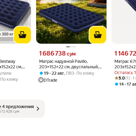
сто
Цена 1686738 сум вместо
Цена 114672
1 686 738
1 146 7
сум
Bestway
Матрас надувной Pavillo,
Матрас 67
152х22 см,
203×152×22 см, двуспальный,
203х152х2
з 5
купили
67003 Bestway
Осталась 
купили
19 – 22 авг
,
ПВЗ
По клику
Рейтинг това
Оценок: (1) 
мый
5.0
(1) · 
По клику
DTrade
14 – 17 а
е 4 предложения
572 428
 сум