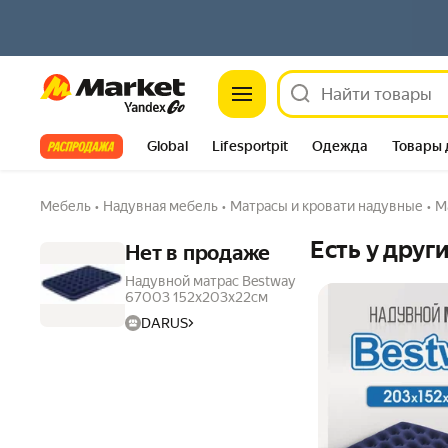
Market
Все хиты
Global
Lifesportpit
Одежда
Товары 
Автотовары
Яндекс Фабрика
Split
Мебель
•
Надувная мебель
•
Матрасы и кровати надувные
•
М
Есть у друг
Нет в продаже
Надувной матрас Bestway
67003 152х203х22см
DARUS