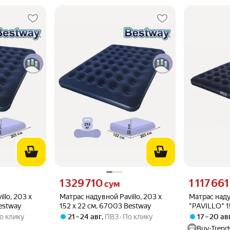
то
Цена 1329710 сум вместо
Цена 1117661
1 329 710
1 117 661
сум
llo, 203 x
Матрас надувной Pavillo, 203 x
Матрас над
estway
152 x 22 см, 67003 Bestway
"PAVILLO" 1
флокирован
о клику
21 – 24 авг
,
ПВЗ
По клику
17 – 20 ав
300 кг, тём
Buy-Trend