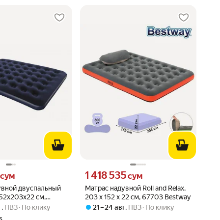
 сум вместо
Цена 1418535 сум вместо
1 418 535
сум
сум
увной двуспальный
Матрас надувной Roll and Relax,
52х203х22 см,
203 x 152 x 22 см, 67703 Bestway
ное покрытие, до
г
,
ПВЗ
По клику
21 – 24 авг
,
ПВЗ
По клику
но-синий
s