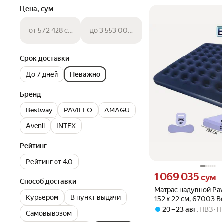
Цена, сум
от 572 428 сум
до 3 553 005 сум
Срок доставки
До 7 дней
Неважно
Бренд
Bestway
PAVILLO
AMAGU
Avenli
INTEX
Рейтинг
Рейтинг от 4.0
Цена 1069035 сум вмес
1 069 035
сум
Способ доставки
Матрас надувной Pavi
Курьером
В пункт выдачи
152 x 22 см, 67003 B
20 – 23 авг
,
ПВЗ
П
Самовывозом