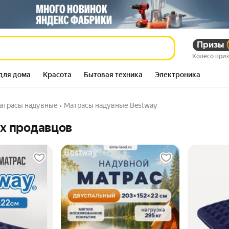
Призы
Колесо при
для дома
Красота
Бытовая техника
Электроника
атрасы надувные
•
Матрасы надувные Bestway
их продавцов