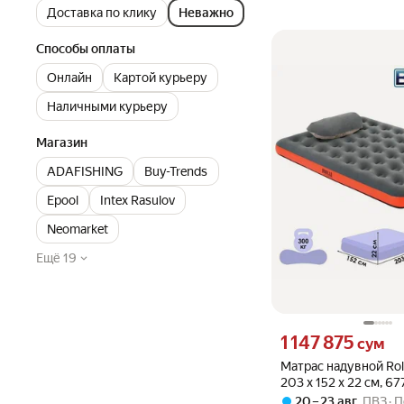
Доставка по клику
Неважно
Способы оплаты
Онлайн
Картой курьеру
Наличными курьеру
Магазин
ADАFISHING
Buy-Trends
Epool
Intex Rasulov
Neomarket
Ещё 19
Цена 1147875 сум вмес
1 147 875
сум
Матрас надувной Roll
203 x 152 x 22 см, 6
20 – 23 авг
,
ПВЗ
П