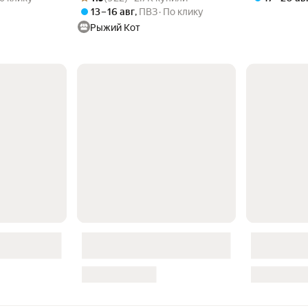
водонепроницаемый
13 – 16 авг
,
ПВЗ
По клику
Рыжий Кот