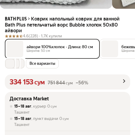
Коврик напольный коврик для ванной
BATH PLUS
Bath Plus петельчатый ворс Bubble хлопок 50х80
айвори
4.6
(228) ·
1.7K купили
айвори 100%хлопок
•
Длина: 80 см
бежев
Ширина: 50 см
Ширина:
Все варианты
334 153
сум
751 844
–56%
сум
Доставка Market
15 – 18 авг
, курьер
0
сум
Ташкент
15 – 18 авг
, пункт выдачи
0
сум
Ташкент