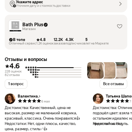
Укажите адрес
Уточним дату и стоимость доставки
Bath Plus
Магазин
В топе
4.8
12.2K
4.3K
5
Отличный сервис
1.2K оценок
заказов
подписчиков
лет на Маркете
Отзывы и вопросы
4.6
228 оценок
82 отзыва
1 вопрос
Все отзывы
Валентина.
Татьяна Шап
6 мая
7
Достоинства:
Качественный, цена не
Достоинства:
Отличный. Немн
высокая, размер не маленький коврика,
подошёл цвет: взяла 
красивый, классика. Очень понравился👍
остальном идеален: н
Недостатки:
Нет, одни плюсы, качество,
приятный на ощупь.
Недостатки:
Нет.
цена, размер, стиль✅👍