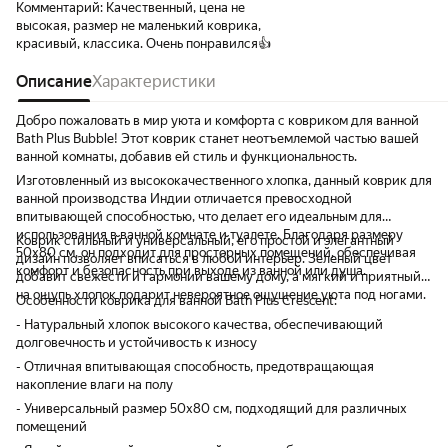
Комментарий:
Качественный, цена не
высокая, размер не маленький коврика,
красивый, классика. Очень понравился👍
Описание
Характеристики
Добро пожаловать в мир уюта и комфорта с ковриком для ванной
Bath Plus Bubble! Этот коврик станет неотъемлемой частью вашей
ванной комнаты, добавив ей стиль и функциональность.
Изготовленный из высококачественного хлопка, данный коврик для
ванной производства Индии отличается превосходной
впитывающей способностью, что делает его идеальным для
использования в ванной комнате и туалете. Благодаря размеру
Коврик стильный и универсальный, его простой и элегантный
50х80 см, он подходит для просторных помещений, обеспечивая
дизайн позволяет вписаться в любой интерьер. Зеленый цвет
комфорт и безопасность при выходе из ванной или душа.
добавит свежести и гармонии вашему дому, а мягкий и приятный
на ощупь хлопок подарит невероятное ощущение уюта под ногами.
Особенности коврика для ванной Bath Plus Crescent:
- Натуральный хлопок высокого качества, обеспечивающий
долговечность и устойчивость к износу
- Отличная впитывающая способность, предотвращающая
накопление влаги на полу
- Универсальный размер 50х80 см, подходящий для различных
помещений