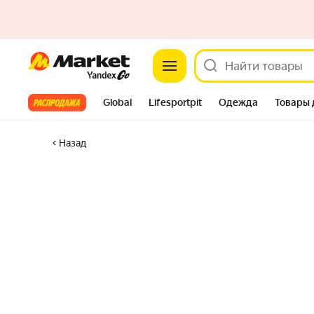
Market
Все хиты
Global
Lifesportpit
Одежда
Товары 
Автотовары
Яндекс Фабрика
Split
Назад