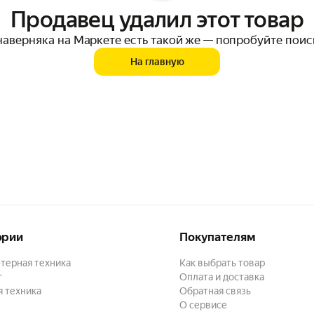
Продавец удалил этот товар
наверняка на Маркете есть такой же — попробуйте поис
На главную
ории
Покупателям
терная техника
Как выбрать товар
г
Оплата и доставка
 техника
Обратная связь
О сервисе