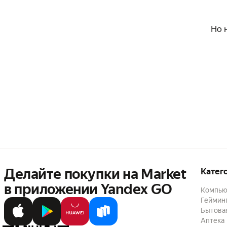
Но 
Делайте покупки на Market

Катег
в приложении Yandex GO
Компью
Геймин
Бытовая
Аптека