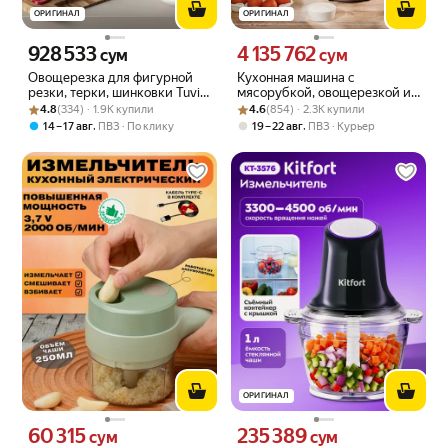
ОРИГИНАЛ
ОРИГИНАЛ
928 533
4 135 762
Цена 928533 сум вместо
Цена 4135762 сум вместо
сум
сум
Овощерезка для фигурной
Кухонная машина с
резки, терки, шинковки Tuvio
мясорубкой, овощерезкой и
Рейтинг товара: 4.8 из 5
Оценок: (334) · 1.9K купили
TFP03, белая
Рейтинг товара: 4.6 из 5
Оценок: (854) · 2.3K купили
блендером Tuvio TKM03DFM,
4.8
(334) · 1.9K купили
4.6
(854) · 2.3K купили
серая
,
,
14 – 17 авг
ПВЗ
По клику
19 – 22 авг
ПВЗ
Курьер
ОРИГИНАЛ
60 315
235 389
Цена 60315 сум вместо
Цена 235389 сум вместо
сум
сум