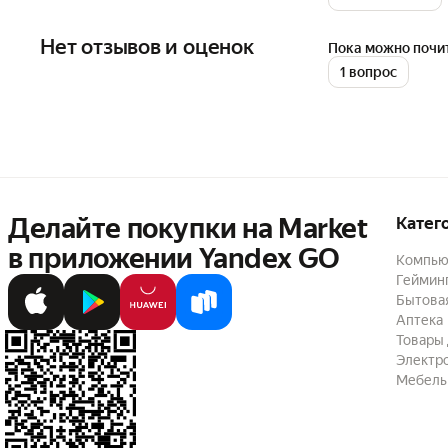
3. Термообработа
4. Фосфатированн
Нет отзывов и оценок
Пока можно почит
5. Фаски на нару
1 вопрос
6. Фаски на внут
инструмента
В комплекте — 6 
(внутренний Ø х 
(7,2х9,2х11) - 6 шт
Делайте покупки на Market

Катег
в приложении Yandex GO
Компью
Геймин
Бытовая
Аптека
Товары 
Электр
Мебель