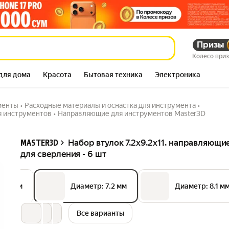
Призы
 сверления - 6 шт
98 729
сум
119 821
сум
Колесо при
для дома
Красота
Бытовая техника
Электроника
менты
•
Расходные материалы и оснастка для инструмента
•
я инструментов
•
Направляющие для инструментов Master3D
Описание
Набор втулок 7,2х9,2х11, направляющи
MASTER3D
для сверления - 6 шт
5.2 мм
Диаметр: 7.2 мм
Диаметр: 8.1 м
Все варианты