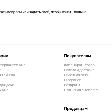
нные — 40-42 HRC
ые — для надежной защиты от коррозии
ать вопросы или задать свой, чтобы узнать больше
жных кромках — для облегчения установки в отверстие шаблона
ренних кромках для удобства сверления и защиты режущих кромок
шт
наружный Ø х длина в мм)
ории
Покупателям
терная техника
Как выбрать товар
г
Оплата и доставка
 техника
Обратная связь
О сервисе
для дома
Возвраты
оника
Наш канал в Telegram
Продавцам