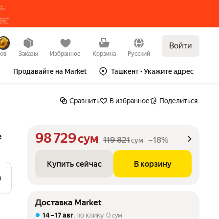
Войти
Купить сейчас
В корзину
–18%
зов
Заказы
Избранное
Корзина
Русский
Продавайте на Market
Ташкент
• Укажите адрес
Сравнить
В избранное
Поделиться
98 729
е
сум
119 821
–18%
сум
Купить сейчас
В корзину
м
Доставка Market
14 – 17 авг
, по клику
0
сум