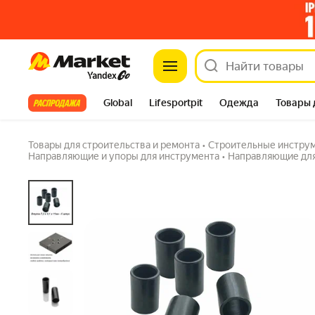
Market
Набор втулок 7,2х9,2х11, направляющие для
1 вопрос
Все хиты
Global
Lifesportpit
Одежда
Товары 
Автотовары
Яндекс Фабрика
Split
Товары для строительства и ремонта
•
Строительные инстру
Направляющие и упоры для инструмента
•
Направляющие дл
Диаметр: 