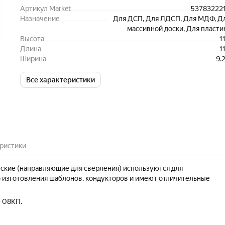
Артикул Market
53783222
Назначение
Для ДСП, Для ЛДСП, Для МДФ, Д
массивной доски, Для пласти
Высота
1
Длина
1
Ширина
9.
Все характеристики
ристики
ские (направляющие для сверления) используются для
 изготовления шаблонов, кондукторов и имеют отличительные
- 08КП.
тво изготовления — отклонение размеров ±0,1 мм от номинала