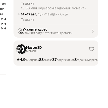
Ташкент
10
15-30 мин. курьером в удобный момент
ля
ка
14 – 17 авг
, пункт выдачи
0
сум
1 мм
Ташкент
1 мм
2 мм
Укажите адрес
Уточним дату и стоимость доставки
Master3D
Магазин
4.9
83
37
3
17 оценок
заказа
подписчиков
года на Маркете