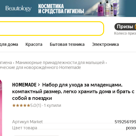
ый размер, легко
Призы
105 944
сум
2 107 728
сум
Колесо при
для дома
Красота
Бытовая техника
Электроника
игиена
•
Маникюрные принадлежности для малышей
•
ические для новорождённого Homemade
Описание
Набор для ухода за младенцами,
HOMEMADE
компактный размер, легко хранить дома и брать с
собой в поездки
5.0
(1) ·
1 купили
Артикул Market
51925619
Цвет товара
розо