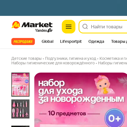
Набор для ухода за младенцами, компактн
Market
хранить дома и брать с собой в поездки
5.0
(1) ·
1 купили
Задать вопрос
Все хиты
Global
Lifesportpit
Одежда
Товары 
Автотовары
Яндекс Фабрика
Split
Детские товары
•
Подгузники, гигиена и уход
•
Косметика и г
Наборы гигиенические для новорождённого
•
Наборы гигиен