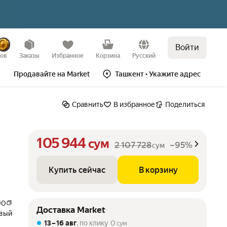
Войти
Купить сейчас
В корзину
–95%
зов
Заказы
Избранное
Корзина
Русский
Продавайте на Market
Ташкент
• Укажите адрес
Сравнить
В избранное
Поделиться
105 944
сум
2 107 728
–95%
сум
Купить сейчас
В корзину
90
Доставка Market
вый
13 – 16 авг
, по клику
0
сум