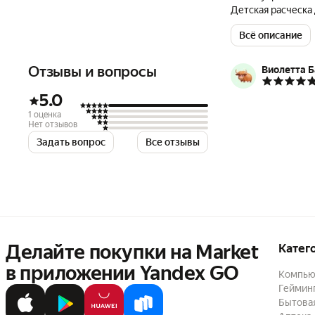
Детская расческа
лезвиями, у вас б
Всё описание
тонкие ноготки у
закругленными кр
слизи станет про
Отзывы и вопросы
Виолетта 
новорожденного; 
ногтей; пипетка.
5.0
1 оценка
Нет отзывов
Задать вопрос
Все отзывы
Делайте покупки на Market

Катег
в приложении Yandex GO
Компью
Геймин
Бытовая