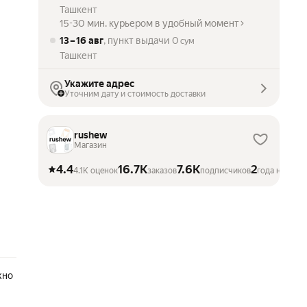
Ташкент
15-30 мин. курьером в удобный момент
13 – 16 авг
, пункт выдачи
0
сум
Ташкент
Укажите адрес
Уточним дату и стоимость доставки
rushew
Магазин
4.4
16.7K
7.6K
2
4.1K оценок
заказов
подписчиков
года на Мар
жно