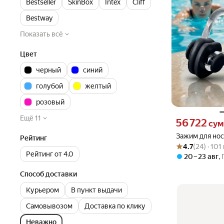
Bestseller
SkinBox
Intex
Cliff
Bestway
Показать всё
Цвет
черный
синий
голубой
желтый
розовый
Ещё 11
Цена 56722 сум 
56 722
сум
Зажим для нос
Рейтинг
Рейтинг товара: 4
Оценок: (24) · 1
4.7
(24) · 10
Рейтинг от 4.0
20 – 23 авг
,
Способ доставки
Курьером
В пункт выдачи
Самовывозом
Доставка по клику
Неважно