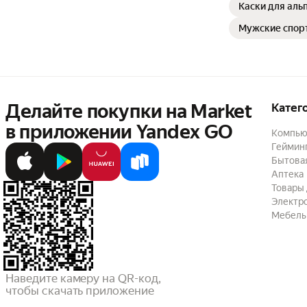
Каски для аль
Мужские спорт
Делайте покупки на Market

Катег
в приложении Yandex GO
Компью
Геймин
Бытовая
Аптека
Товары 
Электр
Мебель
Наведите камеру на QR-код,

чтобы скачать приложение