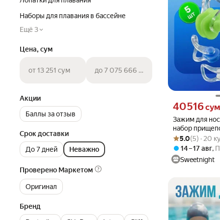
Лопатки для плавания
Наборы для плавания в бассейне
Ещё 3
Цена, сум
от 13 251 сум
до 7 075 666 сум
Акции
Цена 40516 сум 
40 516
су
Баллы за отзыв
Зажим для нос
набор прищепо
Срок доставки
Рейтинг товара: 5
Оценок: (5) · 20 
ныряния 5 шт, 
5.0
(5) · 20 
взрослых
14 – 17 авг
,
П
До 7 дней
Неважно
Sweetnight
Проверено Маркетом
Оригинал
Бренд