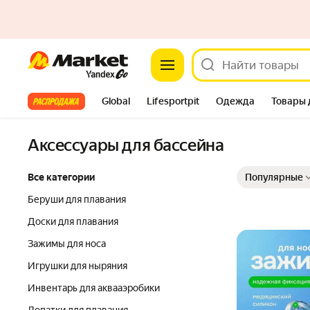
Market
Все хиты
Global
Lifesportpit
Одежда
Товары 
Автотовары
Яндекс Фабрика
Split
Аксессуары для бассейна
Выбранные фильт
Сортировка товар
Все категории
Популярные
Беруши для плавания
Доски для плавания
Зажимы для носа
Игрушки для ныряния
Инвентарь для аквааэробики