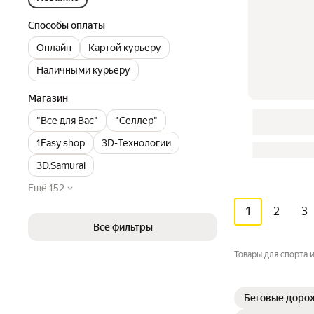
Способы оплаты
Онлайн
Картой курьеру
Наличными курьеру
Магазин
"Все для Вас"
"Селлер"
1Easy shop
3D-Технологии
3D.Samurai
Ещё 152
1
2
3
Все фильтры
Товары для спорта 
Беговые доро