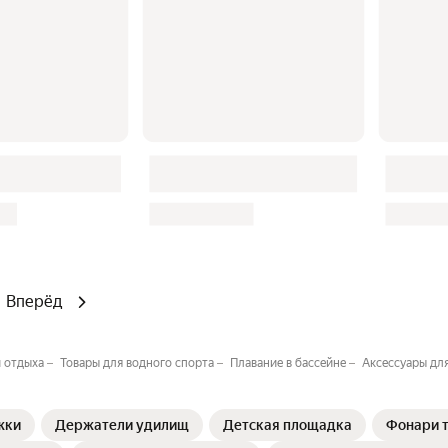
Вперёд
и отдыха
Товары для водного спорта
Плавание в бассейне
Аксессуары дл
жки
Держатели удилищ
Детская площадка
Фонари 