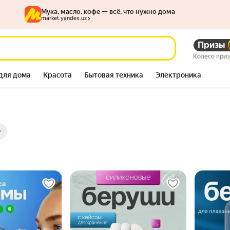
Мука, масло, кофе — всё, что нужно дома
market.yandex.uz
Призы
Колесо при
для дома
Красота
Бытовая техника
Электроника
ры
ов