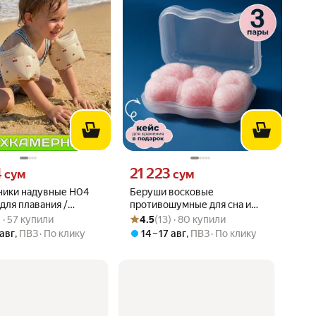
4 сум вместо
Цена 21223 сум вместо
4
21 223
сум
сум
ники надувные Н04
Беруши восковые
для плавания /
противошумные для сна и
вара: 3.9 из 5
0) · 57 купили
Рейтинг товара: 4.5 из 5
Оценок: (13) · 80 купили
 нарукавники
плавания и путешествий 3
) · 57 купили
4.5
(13) · 80 купили
ерные, бежевый
пары
 авг
,
ПВЗ
По клику
14 – 17 авг
,
ПВЗ
По клику