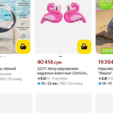
вместо
Цена 40414 сум вместо
Цена 1939
40 414
19 39
сум
а, чёрный
32271 Jilong нарукавники
Нарукав
.7 из 5
01 купили
надувные животные 23х15см
"Вишни" 
1 купили
Рейтинг товара: 5.0 из 5
Оценок: (1) · 6 купили
Рейтинг то
Оценок: (1
3-6л. фламинго
Детские
5.0
(1) · 6 купили
3.9
(10
ПВЗ
По клику
двухкам
19 – 22 авг
,
ПВЗ
По клику
14 – 17