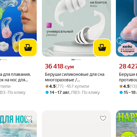
вместо
Цена 36418 сум вместо
Цена 2842
36 418
28 42
м
сум
а для плавания,
Беруши силиконовые для сна
Беруши 
к на нос для
многоразовые /
противо
.0 из 5
купили
Рейтинг товара: 4.5 из 5
Оценок: (77) · 457 купили
Рейтинг то
Оценок: (1
для детей и
противошумные для плавания
плавания
купили
4.5
(77) · 457 купили
4.5
(13
бассейна / от шума и храпа / с
ВЗ
По клику
14 – 17 авг
,
ПВЗ
По клику
15 – 18
кейсом для хранения / затычки
для ушей