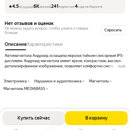
4.5
6K
241
4
заказов
подписчик
года на Маркете
1K оценок
Нет отзывов и оценок
Но можно задать вопрос, чтобы узнать о товаре
Спросить
больше
Описание
Характеристики
Автомагнитола Андроид оснащена морозостойким сенсорным IPS-
дисплеем. Андроид магнитола имеет яркое, контрастное, высоко-
детализированное изображение, позволяет комфортно смотреть
ещё
фильмы, в отличном качестве . Магнитола андроид оснащена
точечным эквалайзером и мощным аудиочипом, что позволяет
Электроника
Наушники и аудиотехника
Магнитолы
отрегулировать воспроизведение в соответствии со своими
предпочтениями. Интерфейс операционной системы Магнитола 9
Магнитолы MEDIABASS
дюймов Android разработан специально для использования его в
автомобиле, также он полностью русифицирован и позволяет
устанавливать любые приложения.
Купить сейчас
В корзину