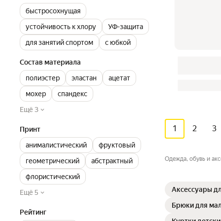
быстросохнущая
устойчивость к хлору
УФ-защита
для занятий спортом
с юбкой
Состав материала
полиэстер
эластан
ацетат
мохер
спандекс
Ещё 3
1
2
3
Принт
анималистический
фруктовый
Одежда, обувь и ак
геометрический
абстрактный
флористический
Аксессуары дл
Ещё 5
Брюки для ма
Рейтинг