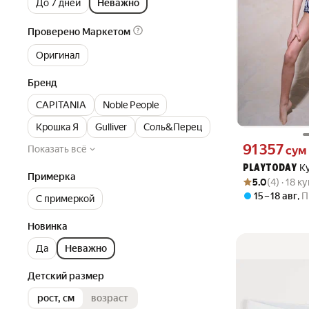
До 7 дней
Неважно
Проверено Маркетом
Оригинал
Бренд
CAPITANIA
Noble People
Крошка Я
Gulliver
Соль&Перец
Цена 91357 сум 
91 357
Показать всё
сум
К
PLAYTODAY
Примерка
Рейтинг товара: 5
Оценок: (4) · 18 
5.0
(4) · 18 к
15 – 18 авг
,
П
С примеркой
Новинка
Да
Неважно
Детский размер
рост, см
возраст