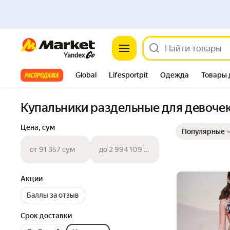
Market
Все хиты
Global
Lifesportpit
Одежда
Товары 
Автотовары
Яндекс Фабрика
Split
Купальники раздельные для девоче
Выбранные фильт
Сортировка товар
Цена, сум
Популярные
от 91 357 сум
до 2 994 109 сум
Акции
Баллы за отзыв
Срок доставки