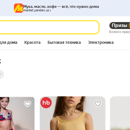
Мука, масло, кофе — всё, что нужно дома
market.yandex.uz
Призы
Колесо при
для дома
Красота
Бытовая техника
Электроника
к
ры
ов