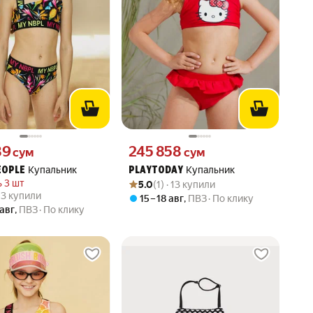
89 сум вместо
Цена 245858 сум вместо
89
245 858
сум
сум
Купальник
Купальник
EOPLE
PLAYTODAY
Рейтинг товара: 5.0 из 5
Оценок: (1) · 13 купили
 3 шт
5.0
(1) · 13 купили
вара: 5.0 из 5
) · 3 купили
· 3 купили
15 – 18 авг
,
ПВЗ
По клику
 авг
,
ПВЗ
По клику