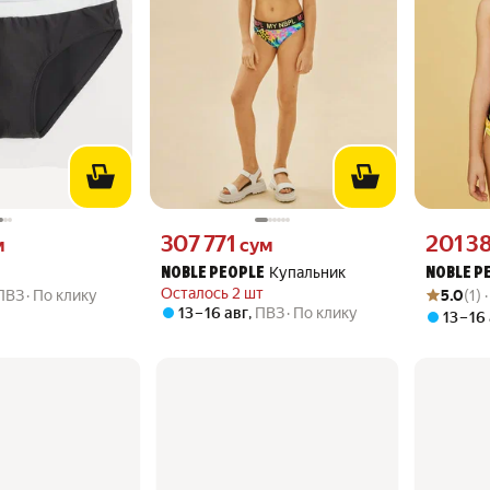
 вместо
Цена 307771 сум вместо
Цена 2013
307 771
201 3
м
сум
Купальник
NOBLE PEOPLE
NOBLE P
Рейтинг то
Оценок: (1
Осталось 2 шт
ПВЗ
По клику
5.0
(1) 
13 – 16 авг
,
ПВЗ
По клику
13 – 16