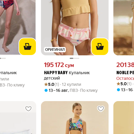
ОРИГИНАЛ
вместо
Цена 195172 сум вместо
Цена 2013
195 172
201 3
сум
упальник
Купальник
HAPPY BABY
NOBLE P
.0 из 5
купили
детский
Осталось
упили
Рейтинг то
Оценок: (1
Рейтинг товара: 5.0 из 5
Оценок: (1) · 12 купили
5.0
(1) 
5.0
(1) · 12 купили
ВЗ
По клику
13 – 16
13 – 16 авг
,
ПВЗ
По клику