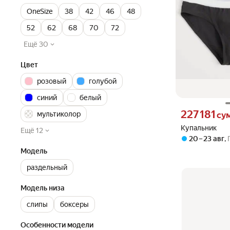
OneSize
38
42
46
48
52
62
68
70
72
Ещё 30
Цвет
розовый
голубой
синий
белый
Цена 227181 сум
227 181
мультиколор
су
Купальник
Ещё 12
20 – 23 авг
,
Модель
раздельный
Модель низа
слипы
боксеры
Особенности модели