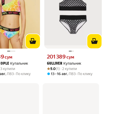
89 сум вместо
Цена 201389 сум вместо
89
201 389
сум
сум
Купальник
Купальник
EOPLE
GULLIVER
вара: 5.0 из 5
) · 3 купили
Рейтинг товара: 5.0 из 5
Оценок: (1) · 2 купили
· 3 купили
5.0
(1) · 2 купили
 авг
,
ПВЗ
По клику
13 – 16 авг
,
ПВЗ
По клику