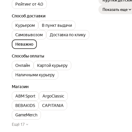
Куртки детски
Рейтинг от 4.0
Показать еще
Способ доставки
Курьером
В пункт выдачи
Самовывозом
Доставка по клику
Неважно
Способы оплаты
Онлайн
Картой курьеру
Наличными курьеру
Магазин
ABM Sport
ArgoClassic
BEBAKIDS
CAPITANIA
GameMerch
Ещё 17