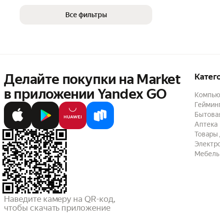
Все фильтры
Делайте покупки на Market

Катег
в приложении Yandex GO
Компью
Геймин
Бытовая
Аптека
Товары 
Электр
Мебель
Наведите камеру на QR-код,

чтобы скачать приложение