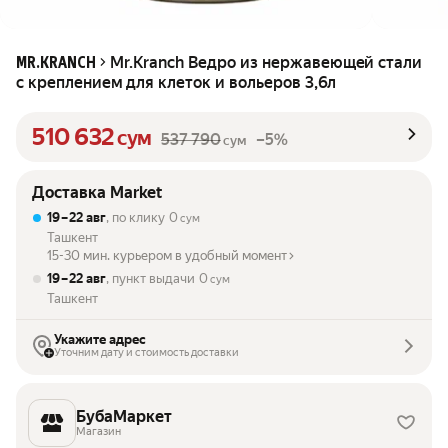
Mr.Kranch Ведро из нержавеющей стали
MR.KRANCH
с креплением для клеток и вольеров 3,6л
510 632
сум
537 790
–5%
сум
Доставка Market
19 – 22 авг
, по клику
0
сум
Ташкент
15-30 мин. курьером в удобный момент
19 – 22 авг
, пункт выдачи
0
сум
Ташкент
Укажите адрес
Уточним дату и стоимость доставки
БубаМаркет
Магазин