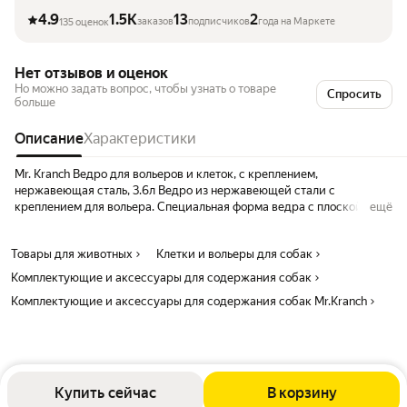
4.9
1.5K
13
2
заказов
подписчиков
года на Маркете
135 оценок
Нет отзывов и оценок
Но можно задать вопрос, чтобы узнать о товаре
Спросить
больше
Описание
Характеристики
Mr. Kranch Ведро для вольеров и клеток, с креплением,
нержавеющая сталь, 3.6л Ведро из нержавеющей стали с
креплением для вольера. Специальная форма ведра с плоской
ещё
поверхностью и удобное крепление позволятлегко и надежно
закрепить ведро в клетке или вольере вашего питомца. Прочный и
Товары для животных
Клетки и вольеры для собак
безопасный материал нержавеющая сталь надолго сохранят
свежесть воды и корма. Преимущества аксессуаров из
Комплектующие и аксессуары для содержания собак
нержавеющей стали: Долговечность очень прочный и
Комплектующие и аксессуары для содержания собак Mr.Kranch
износостойкий материал. Безопасность - даже при длительной
эксплуатации материал не выделяет в воду и пищу вредоносных
веществ. Гигиеничность - не царапается и не трескается, а значит, в
местах повреждений не будут скапливаться бактерии. Отсутствие
запаха - не имеет запаха и не влияет на вкус воды или пищи. Объем
- 3,6л
Купить сейчас
В корзину