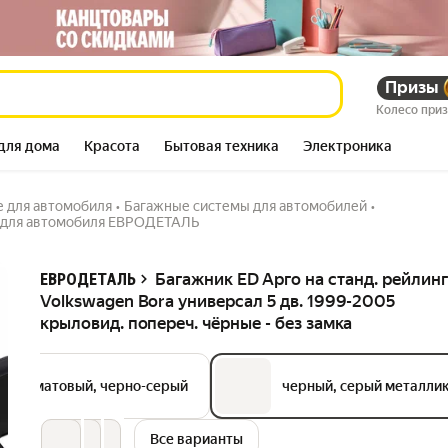
swagen Bora
Призы
1 660 184
сум
реч. чёрные - без
1 730 012
сум
Колесо при
для дома
Красота
Бытовая техника
Электроника
е для автомобиля
•
Багажные системы для автомобилей
•
 для автомобиля ЕВРОДЕТАЛЬ
Описание
Багажник ED Арго на станд. рейлин
ЕВРОДЕТАЛЬ
Volkswagen Bora универсал 5 дв. 1999-2005
крыловид. попереч. чёрные - без замка
рный матовый, черно-серый
черный, серый металли
Все варианты