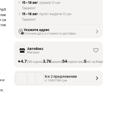
15 – 18 авг
, курьер
0
сум
Ташкент
78
15 – 18 авг
, пункт выдачи
0
сум
ллик
Ташкент
0 см
стик
Укажите адрес
Уточним дату и стоимость доставки
Автобокс
Магазин
4.7
3.7K
54
5
299 оценок
заказов
подписчика
лет на Маркете
Все 2 предложения
м и
от 
1 660 184
 сум
и.