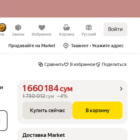
Войти
Купить сейчас
В корзину
–4%
зов
Заказы
Избранное
Корзина
Русский
Продавайте на Market
Ташкент
• Укажите адрес
Сравнить
В избранное
Поделиться
1 660 184
ги
сум
1 730 012
–4%
сум
Купить сейчас
В корзину
к
Доставка Market