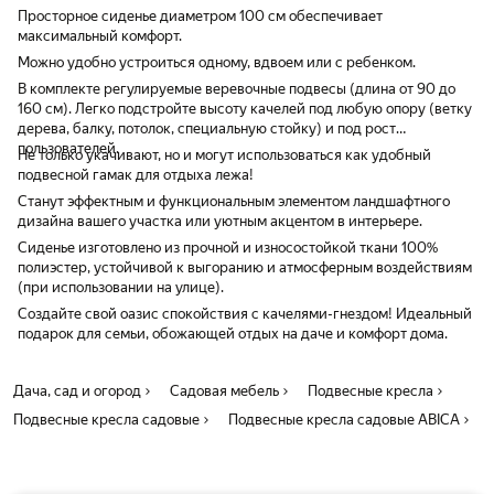
Просторное сиденье диаметром 100 см обеспечивает
максимальный комфорт.
Можно удобно устроиться одному, вдвоем или с ребенком.
В комплекте регулируемые веревочные подвесы (длина от 90 до
160 см). Легко подстройте высоту качелей под любую опору (ветку
дерева, балку, потолок, специальную стойку) и под рост
пользователей.
Не только укачивают, но и могут использоваться как удобный
подвесной гамак для отдыха лежа!
Станут эффектным и функциональным элементом ландшафтного
дизайна вашего участка или уютным акцентом в интерьере.
Сиденье изготовлено из прочной и износостойкой ткани 100%
полиэстер, устойчивой к выгоранию и атмосферным воздействиям
(при использовании на улице).
Создайте свой оазис спокойствия с качелями-гнездом! Идеальный
подарок для семьи, обожающей отдых на даче и комфорт дома.
Дача, сад и огород
Садовая мебель
Подвесные кресла
Подвесные кресла садовые
Подвесные кресла садовые ABICA