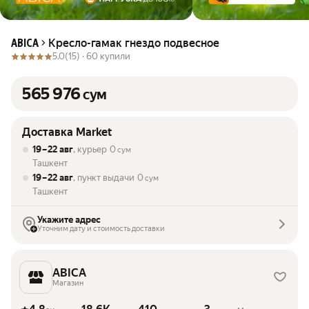
Кресло-гамак гнездо подвесное
ABICA
5.0
(15) ·
60 купили
565 976
сум
Доставка Market
19 – 22 авг
, курьер
0
сум
Ташкент
19 – 22 авг
, пункт выдачи
0
сум
Ташкент
Укажите адрес
Уточним дату и стоимость доставки
ABICA
Магазин