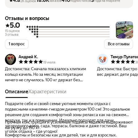
4.8
18.6K
410
3
заказов
подписчиков
года на Маркете
2K оценок
Отзывы и вопросы
5.0
15 оценок
3 отзыва
1 вопрос
Все отзывы
Андрей К.
Темур Пулато
19 июля
3
Достоинства:
Сначала показалось хлипким
Достоинства:
Быстро 
кольцо качель. Но за месяц эксплуатации
вес держат, дети рад
ничего не случилось. 100 кг держат без
проблем.
Описание
Характеристики
Подарите себе и своей семье уютные моменты отдыха с
подвесными качелями-гнездом диаметром 100 см! Это идеальное
решение для создания комфортной зоны релакса как на свежем
воздухе, так и в помещении. Идеально подходят для дачи,
Прочная конструкция и усиленные подвесы надежно выдерживают
загородного дома, сада, террасы, балкона и даже гостиной. Ваш
нагрузку до 150 кг.
уголок отдыха – где угодно!
Комфортны и безопасны как для детей, так и для взрослых.