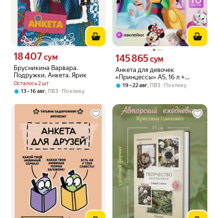
18 407
Цена 18407 сум вместо
сум
145 865
Цена 145865 сум вместо
сум
Брусникина Варвара.
Анкета для девочек
Подружки. Анкета. Ярик
«Принцессы» А5, 16 л +
Осталось 2 шт
наклейки
,
19 – 22 авг
ПВЗ
По клику
,
13 – 16 авг
ПВЗ
По клику