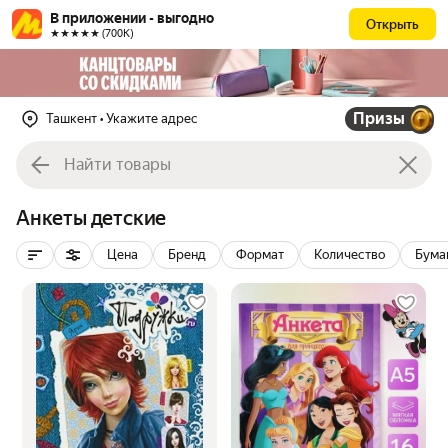
В приложении - выгодно
Открыть
★★★★★ (700К)
Призы
Ташкент
• Укажите адрес
Анкеты детские
Цена
Бренд
Формат
Количество
Бума