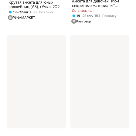
Анкета для девочек "Мои
Крутая анкета для юных
секретные материалы"
волшебниц (А5), (Умка, 2023),
Любимый щенок (Омега)
Осталась 1 шт
Обл, c.32
,
19 – 22 авг
ПВЗ
По клику
,
19 – 22 авг
ПВЗ
По клику
РИФ-МАРКЕТ
Книгозор