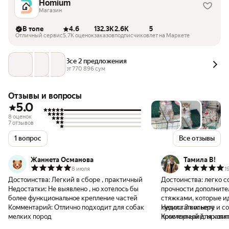
Homium
Магазин
В топе
4.6
132.3K
2.6K
5
Отличный сервис
5.7K оценок
заказов
подписчиков
лет на Маркете
Все 2 предложения
от 
770 896
 сум
Отзывы и вопросы
5.0
8 оценок
7 отзывов
1 вопрос
Все отзывы
Жаннета Османова
Тамила В!
8 июля
1
Достоинства:
Легкий в сборе , практичный
Достоинства:
легко с
Недостатки:
Не выявлено , но хотелось бы
прочности дополнительно закрепляю
более функциональное крепление частей
стяжками, которые ид
Комментарий:
Отлично подходит для собак
купила 3 вольере и с
Недостатки:
нету
мелких пород
просторный для котят
Комментарий:
нравит