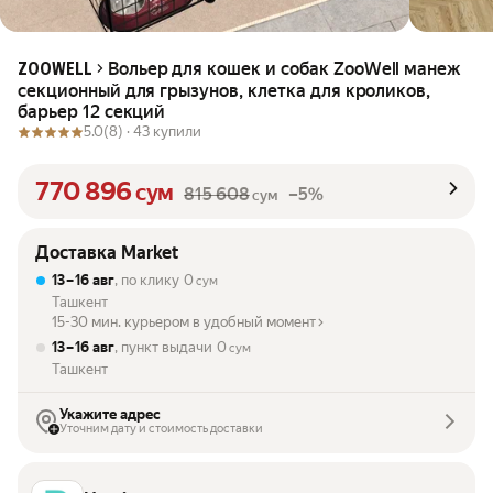
Вольер для кошек и собак ZooWell манеж
ZOOWELL
секционный для грызунов, клетка для кроликов,
барьер 12 секций
5.0
(8) ·
43 купили
770 896
сум
815 608
–5%
сум
Доставка Market
13 – 16 авг
, по клику
0
сум
Ташкент
15-30 мин. курьером в удобный момент
13 – 16 авг
, пункт выдачи
0
сум
Ташкент
Укажите адрес
Уточним дату и стоимость доставки