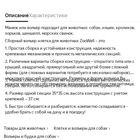
Описание
Характеристики
Манеж или вольер подходит для животных: собак, кошек, кроликов,
хорьков, шиншилл, морских свинок.
Сборный вольер-клетка для животных ZooWell – это:
1. Простая сборка и устойчивая конструкция, надежность
крепежных механизмов и прочность металлических секций;
2. Различные варианты сборки конструкции – открытого типа или с
крышей, квадратной, прямоугольной или другой более сложной
формы (для сложных вариантов потребуется несколько наборов),
несколько ярусной конструкции. Размеры и форму вольера Вы
3. Манеж (клетка) сделан из негнущихся прочных металлических
можете менять по собственному желанию и потребностям питомца;
секций, легко собирается без использования инструментов.
4. Размер одной секции 35*35 см, высота конструкции с учетом
крепежей – 37 см;
5. Быстро собирается и разбирается, компактно складывается -
удобно брать с собой на дачу и в поездку!
Товары для животных
Клетки и вольеры для собак
Вольеры и будки для собак