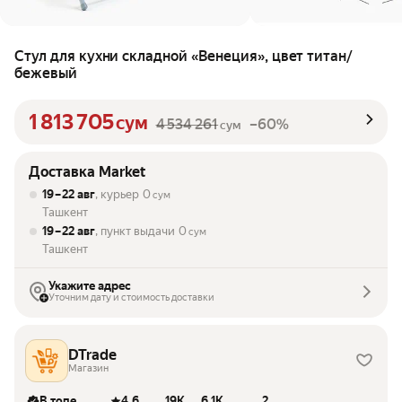
Стул для кухни складной «Венеция», цвет титан/
бежевый
1 813 705
сум
4 534 261
–60%
сум
Доставка Market
19 – 22 авг
, курьер
0
сум
Ташкент
19 – 22 авг
, пункт выдачи
0
сум
Ташкент
Укажите адрес
Уточним дату и стоимость доставки
DTrade
Магазин
В топе
4.6
19K
6.1K
2