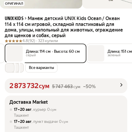
ОРИГИНАЛ
Манеж детский UNIX Kids Ocean / Океан
UNIX KIDS
114 x 114 см игровой, складной пластиковый для
дома, улицы, напольный для животных, ограждение
для щенков и собак, серый
4.8
(92) ·
323 купили
Длина: 114 см
•
Высота: 60 см
Длина: 151 см
серый
зеленый
Все варианты
2 873 732
сум
5 747 463
–50%
сум
Доставка Market
17 – 20 авг
, курьер
0
сум
Ташкент
17 – 20 авг
, пункт выдачи
0
сум
Ташкент