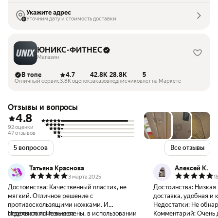
Укажите адрес
Уточним дату и стоимость доставки
ЮНИКС-ФИТНЕС
Магазин
В топе
4.7
42.8K
28.8K
5
Отличный сервис
3.8K оценок
заказов
подписчиков
лет на Маркете
Отзывы и вопросы
4.8
92 оценки
47 отзывов
5 вопросов
Все отзывы
Татьяна Краснова
Алексей К.
3 марта 2025
1
Достоинства:
Качественный пластик, не
Достоинства:
Низкая 
мягкий. Отличное решение с
доставка, удобная и 
противоскользящими ножками. И
Недостатки:
Не обна
отдельное почтение за
Недостатки:
Не выявлены, в использовании
Комментарий:
Очень 