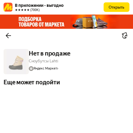
В приложении - выгодно
Открыть
★★★★★ (700К)
Нет в продаже
Сноубутсы Lahti
Яндекс Маркет
Еще может подойти