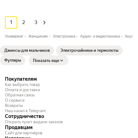
1
2
3
Универмаг
Женщинам
Электроника
Аудио- и видеотехника
Акусти
Джинсы для мальчиков
Электрочайники и термопоты
Футляры
Показать еще
Покупателям
Как выбрать товар
Оплата и доставка
Обратная связь
О сервисе
Возвраты
Наш канал в Telegram
Сотрудничество
Открыть пункт выдачи заказов
Продавцам
Сайт для партнёров