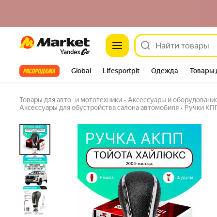
Ручка АКПП Тойота Хайлюкс 2004-наст. вр. / 
Market
автоматическая КПП
5.0
(1) ·
1 купили
Задать вопрос
Все хиты
Global
Lifesportpit
Одежда
Товары 
Автотовары
Яндекс Фабрика
Split
Товары для авто- и мототехники
•
Аксессуары и оборудовани
Аксессуары для обустройства салона автомобиля
•
Ручки КП