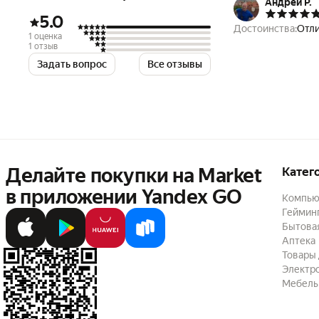
поколения 2004-н
Андрей Р.
долгое время и с
5.0
Достоинства:
Отли
1 оценка
1 отзыв
Задать вопрос
Все отзывы
Делайте покупки на Market

Катег
в приложении Yandex GO
Компью
Геймин
Бытовая
Аптека
Товары 
Электр
Мебель