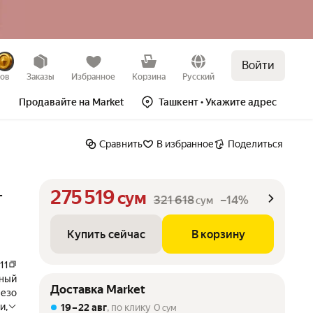
Войти
Купить сейчас
В корзину
–14%
зов
Заказы
Избранное
Корзина
Русский
Продавайте на Market
Ташкент
• Укажите адрес
Сравнить
В избранное
Поделиться
275 519
-
сум
321 618
–14%
сум
Купить сейчас
В корзину
11
ьный
Доставка Market
лезо
и,
19 – 22 авг
, по клику
0
сум