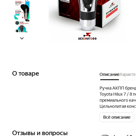
О товаре
Описание
Характе
Ручка АКПП бренд
Toyota Hilux 7 / 
премиального каче
Цельнолитая конс
надежность и про
Всё описание
надежное креплен
АКПП для Тойота 
винты и крышку. 
Отзывы и вопросы