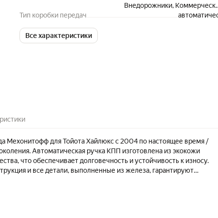
Внедорожники, Коммерческ
Тип коробки передач
автоматиче
транспо
Все характеристики
ристики
а Мехонитофф для Тойота Хайлюкс с 2004 по настоящее время /
8 поколения. Автоматическая ручка КПП изготовлена из экокожи
ства, что обеспечивает долговечность и устойчивость к износу.
трукция и все детали, выполненные из железа, гарантируют
чность. Ручка АКПП оснащена глубокой резьбой, что обеспечивает
ие и предотвращает случайное откручивание. В комплекте с ручко
Хайлюкс 2004-наст. вр. вы получаете шестигранный ключ, переходн
Выбирая ручку АКПП бренда Мехонитофф для Тойота Хайлюкс 7 / 8