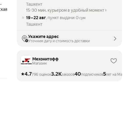
ий
Ташкент
ская
рт
15-30 мин. курьером в удобный момент
19 – 22 авг
, пункт выдачи
0
сум
Ташкент
Укажите адрес
Уточним дату и стоимость доставки
Мехонитофф
Магазин
4.7
3.2K
40
5
796 оценок
заказов
подписчиков
лет на Маркете
й
ик,