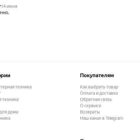
аст. вр, вы получаете стильный аксессуар, который прослужит вам
14 июня
делает управление автомобилем более комфортным и приятным.
чно.
ории
Покупателям
терная техника
Как выбрать товар
г
Оплата и доставка
 техника
Обратная связь
О сервисе
для дома
Возвраты
оника
Наш канал в Telegram