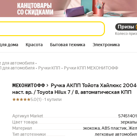
Toyota Hilux 7 / 8,
Призы
275 519
сум
321 618
сум
Колесо при
для дома
Красота
Бытовая техника
Электроника
е для автомобиля
•
П для автомобиля
•
Ручки КПП
•
Ручки КПП МЕХОНИТОФФ
Описание
Ручка АКПП Тойота Хайлюкс 2004
МЕХОНИТОФФ
наст. вр. / Toyota Hilux 7 / 8, автоматическая КПП
5.0
(1) ·
1 купили
Артикул Market
57451401
Цвет товара
зеркал
Материал
экокожа, ABS пластик, Же
Тип автотехники
легковые автомобил