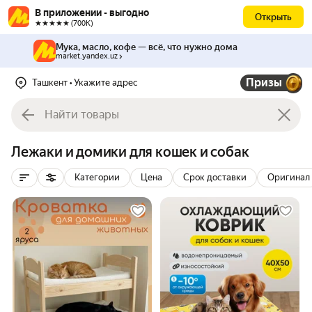
В приложении - выгодно
Открыть
★★★★★ (700К)
Мука, масло, кофе — всё, что нужно дома
market.yandex.uz
Призы
Ташкент
• Укажите адрес
Лежаки и домики для кошек и собак
Категории
Цена
Срок доставки
Оригинал