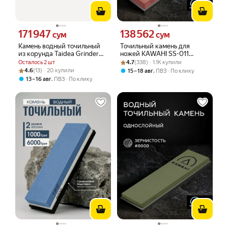
171 947
138 562
Цена 171947 сум вместо
Цена 138562 сум вместо
сум
сум
Камень водный точильный
Точильный камень для
из корунда Taidea Grinder
ножей KAWAHI SS-011
TG7100 1000 доводочный
Рейтинг товара: 4.7 из 5
Оценок: (338) · 1.1K купили
водный, точилка для ножей
Осталось 2 шт
4.7
(338) · 1.1K купили
400 грит, нескользящее
Рейтинг товара: 4.6 из 5
Оценок: (13) · 20 купили
4.6
(13) · 20 купили
,
15 – 18 авг
ПВЗ
По клику
основание
,
13 – 16 авг
ПВЗ
По клику