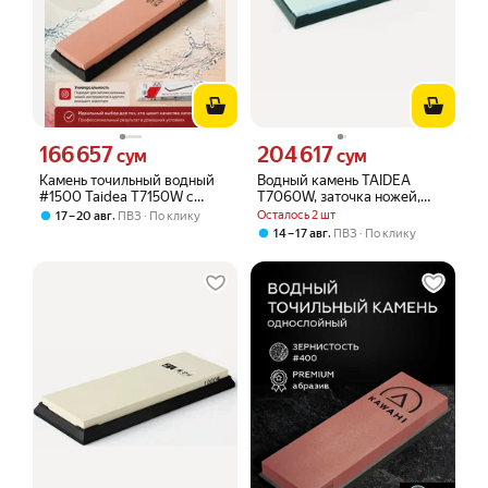
166 657
204 617
Цена 166657 сум вместо
Цена 204617 сум вместо
сум
сум
Камень точильный водный
Водный камень TAIDEA
#1500 Taidea T7150W с
T7060W, заточка ножей,
присоблением для угла
зернистость 600,
,
Осталось 2 шт
17 – 20 авг
ПВЗ
По клику
заточки
искусственный камень
,
14 – 17 авг
ПВЗ
По клику