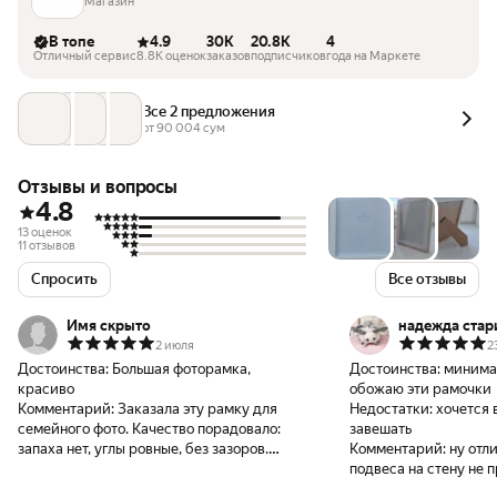
Магазин
В топе
4.9
30K
20.8K
4
Отличный сервис
8.8K оценок
заказов
подписчиков
года на Маркете
Все 2 предложения
от 
90 004
 сум
Отзывы и вопросы
4.8
13 оценок
11 отзывов
Спросить
Все отзывы
Имя скрыто
надежда стар
2 июля
2
Достоинства:
Большая фоторамка,
Достоинства:
минима
красиво
обожаю эти рамочки
Комментарий:
Заказала эту рамку для
Недостатки:
хочется 
семейного фото. Качество порадовало:
завешать
запаха нет, углы ровные, без зазоров.
Комментарий:
ну отл
Задники держатся крепко, фото не
подвеса на стену не 
съезжает. Спасибо