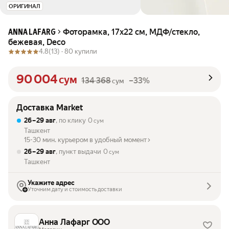
ОРИГИНАЛ
Фоторамка, 17х22 см, МДФ/стекло,
ANNA LAFARG
бежевая, Deco
4.8
(13) ·
80 купили
90 004
сум
134 368
–33%
сум
Доставка Market
26 – 29 авг
, по клику
0
сум
Ташкент
15-30 мин. курьером в удобный момент
26 – 29 авг
, пункт выдачи
0
сум
Ташкент
Укажите адрес
Уточним дату и стоимость доставки
Анна Лафарг ООО