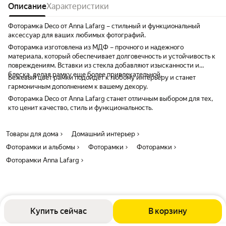
Описание
Характеристики
Фоторамка Deco от Anna Lafarg – стильный и функциональный
аксессуар для ваших любимых фотографий.
Фоторамка изготовлена из МДФ – прочного и надежного
материала, который обеспечивает долговечность и устойчивость к
повреждениям. Вставки из стекла добавляют изысканности и
блеска, делая рамку еще более привлекательной.
Бежевый цвет рамки подойдет к любому интерьеру и станет
гармоничным дополнением к вашему декору.
Фоторамка Deco от Anna Lafarg станет отличным выбором для тех,
кто ценит качество, стиль и функциональность.
Товары для дома
Домашний интерьер
Фоторамки и альбомы
Фоторамки
Фоторамки
Фоторамки Anna Lafarg
Купить сейчас
В корзину