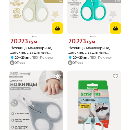
70 273
70 273
Цена 70273 сум вместо
Цена 70273 сум вместо
сум
сум
Ножницы маникюрные,
Ножницы маникюрные,
детские, с защитным
детские, с защитным
колпачком, молочный
колпачком, бирюзовый
,
,
20 – 23 авг
ПВЗ
По клику
20 – 23 авг
ПВЗ
По клику
DTrade
DTrade