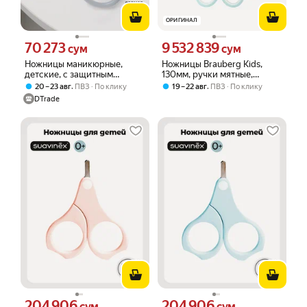
ОРИГИНАЛ
70 273
9 532 839
Цена 70273 сум вместо
Цена 9532839 сум вместо
сум
сум
Ножницы маникюрные,
Ножницы Brauberg Kids,
детские, с защитным
130мм, ручки мятные,
колпачком, серые
закругленные лезвия с
,
,
20 – 23 авг
ПВЗ
По клику
19 – 22 авг
ПВЗ
По клику
линейкой (274062), 240шт.
DTrade
204 906
204 906
Цена 204906 сум вместо
Цена 204906 сум вместо
сум
сум